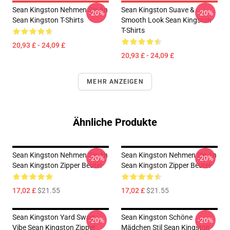
Sean Kingston Nehmen Sie An
Sean Kingston Suave &
-20%
-20%
Sean Kingston T-Shirts
Smooth Look Sean Kingston
T-Shirts
20,93 £ - 24,09 £
20,93 £ - 24,09 £
MEHR ANZEIGEN
Ähnliche Produkte
Sean Kingston Nehmen Sie An
Sean Kingston Nehmen Sie An
-20%
-20%
Sean Kingston Zipper Beutel
Sean Kingston Zipper Beutel
17,02 £
$21.55
17,02 £
$21.55
Sean Kingston Yard Swag
Sean Kingston Schöne
-20%
-20%
Vibe Sean Kingston Zipper
Mädchen Stil Sean Kingston