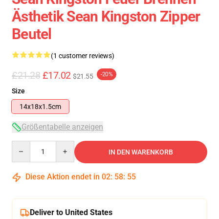
Ästhetik Sean Kingston Zipper
Beutel
(1 customer reviews)
£21.28
£17.02
-20%
$21.55
Size
14x18x1.5cm
Größentabelle anzeigen
Quantity
IN DEN WARENKORB
Diese Aktion endet in
02
:
58
:
55
Deliver to United States