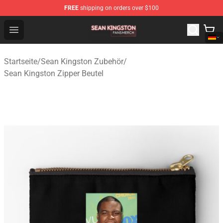
FREE
shipping on orders over $100
Sean Kingston Shop - Official Sean Kingston Merchandis
Open menu
Startseite
/
Sean Kingston Zubehör
/
Sean Kingston Zipper Beutel