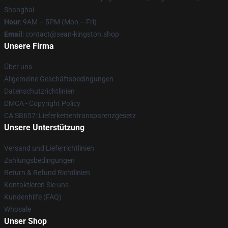
Shanghai
Hour
: 9AM – 5PM (Mon – Fri)
Email
: contact@sean-kingston.shop
Unsere Firma
Über uns
Allgemeine Geschäftsbedingungen
Datenschutzrichtlinien
DMCA - Copyright Policy
CA SB657: Lieferkettentransparenzgesetz
Unsere Unterstützung
Versand und Lieferrichtlinien
Zahlungsbedingungen
Return & Refund Richtlinien
Kontaktieren Sie uns
Kundenhilfe (FAQ)
Whosale
Unser Shop