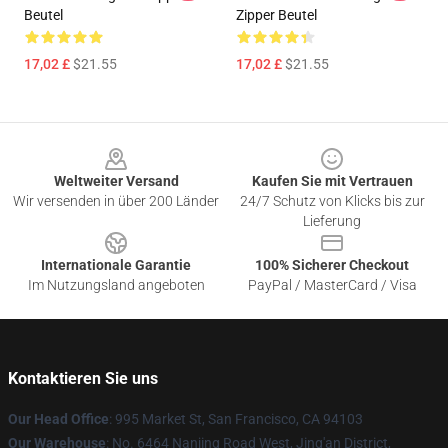
Beutel
Zipper Beutel
17,02 £
$21.55
17,02 £
$21.55
Footer
Weltweiter Versand
Kaufen Sie mit Vertrauen
Wir versenden in über 200 Länder
24/7 Schutz von Klicks bis zur
Lieferung
Internationale Garantie
100% Sicherer Checkout
Im Nutzungsland angeboten
PayPal / MasterCard / Visa
Kontaktieren Sie uns
Our Head Office
: 995 Market St, San Francisco, CA 94103
Our Warehouse
: No. 6464 Nanjing Road West, Jing'an District,