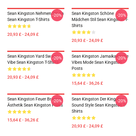
Sean Kingston Nehmen Sie An
Sean Kingston Schöne
-20%
-20%
Sean Kingston T-Shirts
Mädchen Stil Sean Kingston T-
Shirts
20,93 £ - 24,09 £
20,93 £ - 24,09 £
Sean Kingston Yard Swag
Sean Kingston Jamaikanische
-20%
-20%
Vibe Sean Kingston T-Shirts
Vibes Mode Sean Kingston
Posts
20,93 £ - 24,09 £
15,64 £ - 36,26 £
Sean Kingston Feuer Brennen
Sean Kingston Der Kingston
-20%
-20%
Ästhetik Sean Kingston Posts
Sound Style Sean Kingston T-
Shirts
15,64 £ - 36,26 £
20,93 £ - 24,09 £