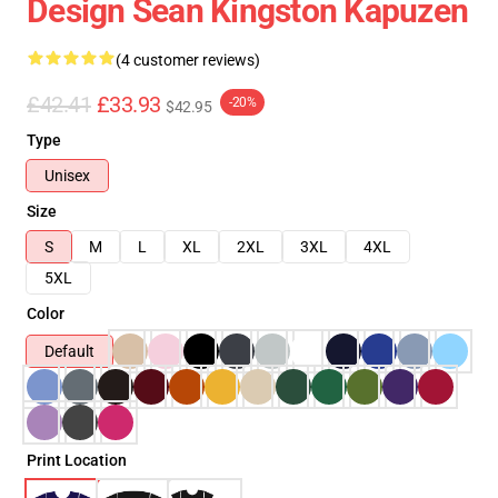
Design Sean Kingston Kapuzen
(4 customer reviews)
£42.41
£33.93
-20%
$42.95
Type
Unisex
Size
S
M
L
XL
2XL
3XL
4XL
5XL
Color
Default
Print Location