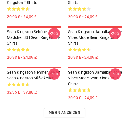
Kingston T-Shirts
Shirts
20,93 £ - 24,09 £
20,93 £ - 24,09 £
Sean Kingston Schöne
Sean Kingston Jamaikanische
-20%
-20%
Mädchen Stil Sean Kingston T-
Vibes Mode Sean Kingston T-
Shirts
Shirts
20,93 £ - 24,09 £
20,93 £ - 24,09 £
Sean Kingston Nehmen Sie An
Sean Kingston Jamaikanische
-20%
-20%
Sean Kingston Süßigkeiten
Vibes Mode Sean Kingston T-
Shirts
32,35 £ - 37,88 £
20,93 £ - 24,09 £
MEHR ANZEIGEN