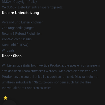
DMCA - Copyright Policy
CA SB657: Lieferkettentransparenzgesetz
Unsere Unterstützung
Versand und Lieferrichtlinien
Zahlungsbedingungen
Return & Refund Richtlinien
Kontaktieren Sie uns
Kundenhilfe (FAQ)
Whosale
Unser Shop
Wir bieten qualitativ hochwertige Produkte, die speziell von unserem
erstklassigen Team entwickelt werden. Wir bieten eine Vielzahl von
Produkten, die sowohl stilvoll als auch schön sind. Dies ist nicht nur,
um Ihren individuellen Stil zu zeigen, sondern auch für Sie, Ihre
Individualität mit anderen zu teilen.