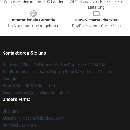
Wir versenden in über 200 Länder
24/7 Schutz von Klicks bis zur
Lieferung
Internationale Garantie
100% Sicherer Checkout
Im Nutzungsland angeboten
PayPal / MasterCard / Visa
Kontaktieren Sie uns
Our Head Office
: 995 Market St, San Francisco, CA 94103
Our Warehouse
: No. 6464 Nanjing Road West, Jing'an District,
Shanghai
Hour
: 9AM – 5PM (Mon – Fri)
Email
: contact@sean-kingston.shop
Unsere Firma
Über uns
Allgemeine Geschäftsbedingungen
Datenschutzrichtlinien