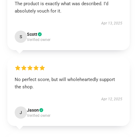
The product is exactly what was described. I’d
absolutely vouch for it.
Apr 13, 2025
Scott
S
Verified owner
No perfect score, but will wholeheartedly support
the shop.
Apr 12, 2025
Jason
J
Verified owner