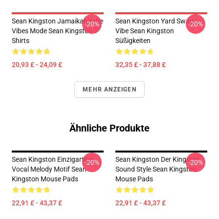
Sean Kingston Jamaikanische
Sean Kingston Yard Swag
-20%
-20%
Vibes Mode Sean Kingston T-
Vibe Sean Kingston
Shirts
Süßigkeiten
20,93 £ - 24,09 £
32,35 £ - 37,88 £
MEHR ANZEIGEN
Ähnliche Produkte
Sean Kingston Einzigartige
Sean Kingston Der Kingston
-20%
-20%
Vocal Melody Motif Sean
Sound Style Sean Kingston
Kingston Mouse Pads
Mouse Pads
22,91 £ - 43,37 £
22,91 £ - 43,37 £