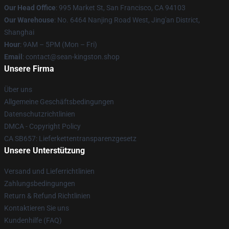
Our Head Office
: 995 Market St, San Francisco, CA 94103
Our Warehouse
: No. 6464 Nanjing Road West, Jing'an District,
Shanghai
Hour
: 9AM – 5PM (Mon – Fri)
Email
: contact@sean-kingston.shop
Unsere Firma
Über uns
Allgemeine Geschäftsbedingungen
Datenschutzrichtlinien
DMCA - Copyright Policy
CA SB657: Lieferkettentransparenzgesetz
Unsere Unterstützung
Versand und Lieferrichtlinien
Zahlungsbedingungen
Return & Refund Richtlinien
Kontaktieren Sie uns
Kundenhilfe (FAQ)