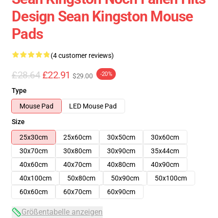
Design Sean Kingston Mouse
Pads
(4 customer reviews)
£28.64
£22.91
-20%
$29.00
Type
Mouse Pad
LED Mouse Pad
Size
25x30cm
25x60cm
30x50cm
30x60cm
30x70cm
30x80cm
30x90cm
35x44cm
40x60cm
40x70cm
40x80cm
40x90cm
40x100cm
50x80cm
50x90cm
50x100cm
60x60cm
60x70cm
60x90cm
Größentabelle anzeigen