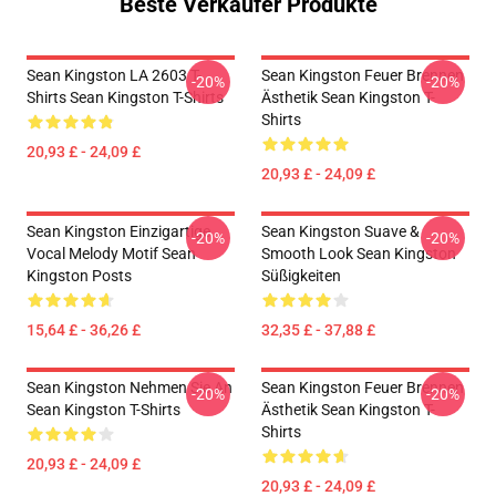
Beste Verkäufer Produkte
Sean Kingston LA 2603 T-
Sean Kingston Feuer Brennen
-20%
-20%
Shirts Sean Kingston T-Shirts
Ästhetik Sean Kingston T-
Shirts
20,93 £ - 24,09 £
20,93 £ - 24,09 £
Sean Kingston Einzigartige
Sean Kingston Suave &
-20%
-20%
Vocal Melody Motif Sean
Smooth Look Sean Kingston
Kingston Posts
Süßigkeiten
15,64 £ - 36,26 £
32,35 £ - 37,88 £
Sean Kingston Nehmen Sie An
Sean Kingston Feuer Brennen
-20%
-20%
Sean Kingston T-Shirts
Ästhetik Sean Kingston T-
Shirts
20,93 £ - 24,09 £
20,93 £ - 24,09 £