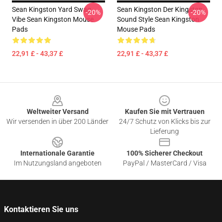
Sean Kingston Yard Swag
Sean Kingston Der Kingston
-20%
-20%
Vibe Sean Kingston Mouse
Sound Style Sean Kingston
Pads
Mouse Pads
22,91 £ - 43,37 £
22,91 £ - 43,37 £
Footer
Weltweiter Versand
Kaufen Sie mit Vertrauen
Wir versenden in über 200 Länder
24/7 Schutz von Klicks bis zur
Lieferung
Internationale Garantie
100% Sicherer Checkout
Im Nutzungsland angeboten
PayPal / MasterCard / Visa
Kontaktieren Sie uns