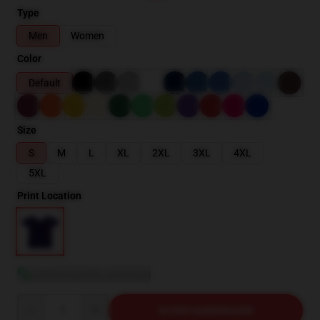
Type
Men
Women
Color
Default
Size
S
M
L
XL
2XL
3XL
4XL
5XL
Print Location
Größentabelle anzeigen
Quantity
IN DEN WARENKORB