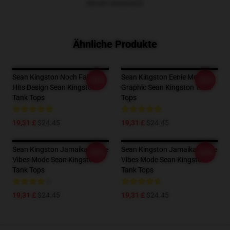
MEHR ANZEIGEN
Ähnliche Produkte
Sean Kingston Noch Fallen
Sean Kingston Eenie Meenie
-20%
-20%
Hits Design Sean Kingston
Graphic Sean Kingston Tank
Tank Tops
Tops
19,31 £
$24.45
19,31 £
$24.45
Sean Kingston Jamaikanische
Sean Kingston Jamaikanische
-20%
-20%
Vibes Mode Sean Kingston
Vibes Mode Sean Kingston
Tank Tops
Tank Tops
19,31 £
$24.45
19,31 £
$24.45