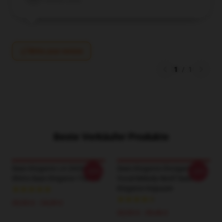
Verified owner
Write your review
1
/
1
Beste Verkäufer Produkte
Sean Kingston LA 2603 T-
Sean Kingston Einzigartige
-20%
-20%
Shirts Sean Kingston T-Shirts
Vocal Melody Motif Sean
Kingston Kapuzen
20,93 £ - 24,09 £
33,93 £ - 39,46 £