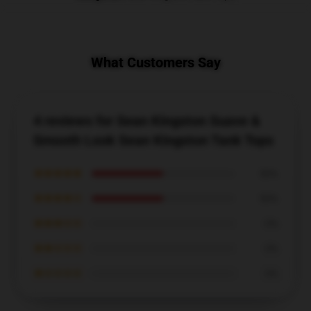
What Customers Say
4 reviews for Sean Kingston Suave &
Smooth Look Sean Kingston Tank Tops
★★★★★
50%
★★★★☆
50%
★★★☆☆
0%
★★☆☆☆
0%
★☆☆☆☆
0%