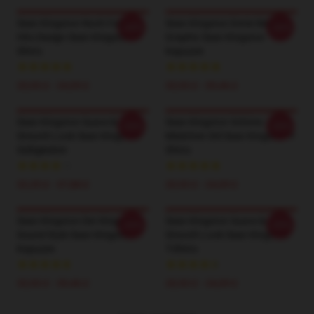
Sean Kingston Noch Fallen
Sean Kingston Eenie Meenie
-20%
-20%
Hits Design Sean Kingston T-
Graphic Sean Kingston
Shirts
Kapuzen
20,93 £ - 24,09 £
33,93 £ - 39,46 £
Sean Kingston Suave &
Sean Kingston Schöne
-20%
-20%
Smooth Look Sean Kingston
Mädchen Stil Sean Kingston T-
Süßigkeiten
Shirts
32,35 £ - 37,88 £
20,93 £ - 24,09 £
Sean Kingston Der Kingston
Sean Kingston Suave &
-20%
-20%
Sound Style Sean Kingston
Smooth Look Sean Kingston
Kapuzen
T-Shirts
33,93 £ - 39,46 £
20,93 £ - 24,09 £