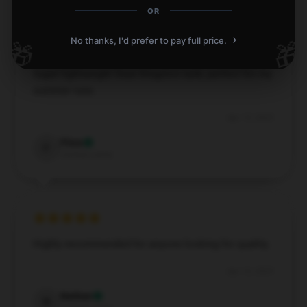
OR
›
No thanks, I'd prefer to pay full price.
🎁
🎁
Super lightweight Sean Kingston tank, perfect for my
summer runs.
Apr 15, 2025
Flora
F
Verified owner
Highly recommended for anyone looking for quality.
Apr 12, 2025
Nathan
N