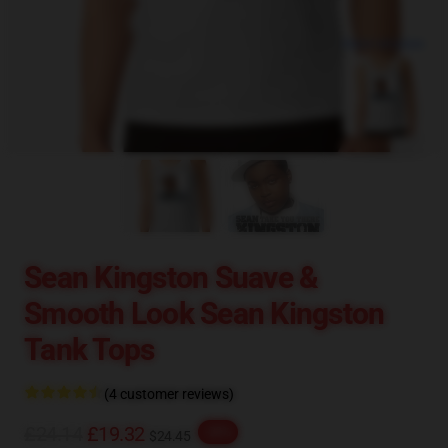
blank template
Sean Kingston Suave &
Smooth Look Sean Kingston
Tank Tops
(4 customer reviews)
£24.14
£19.32
-20%
$24.45