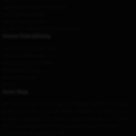
Allgemeine Geschäftsbedingungen
Datenschutzrichtlinien
DMCA - Copyright Policy
CA SB657: Lieferkettentransparenzgesetz
Unsere Unterstützung
Versand und Lieferrichtlinien
Zahlungsbedingungen
Return & Refund Richtlinien
Kontaktieren Sie uns
Kundenhilfe (FAQ)
Whosale
Unser Shop
Wir bieten qualitativ hochwertige Produkte, die speziell von unserem
erstklassigen Team entwickelt werden. Wir bieten eine Vielzahl von
Produkten, die sowohl stilvoll als auch schön sind. Dies ist nicht nur,
um Ihren individuellen Stil zu zeigen, sondern auch für Sie, Ihre
Individualität mit anderen zu teilen.