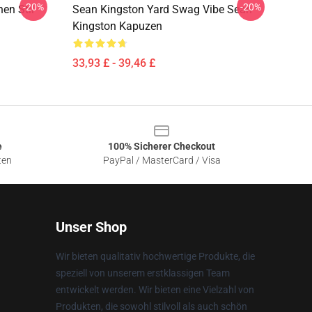
-20%
-20%
en Stil
Sean Kingston Yard Swag Vibe Sean
Kingston Kapuzen
33,93 £ - 39,46 £
e
100% Sicherer Checkout
ten
PayPal / MasterCard / Visa
Unser Shop
Wir bieten qualitativ hochwertige Produkte, die
speziell von unserem erstklassigen Team
entwickelt werden. Wir bieten eine Vielzahl von
Produkten, die sowohl stilvoll als auch schön