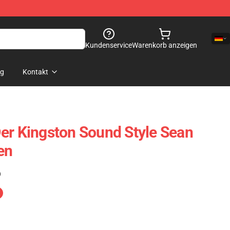
Kundenservice
Warenkorb anzeigen
og
Kontakt
er Kingston Sound Style Sean
en
)