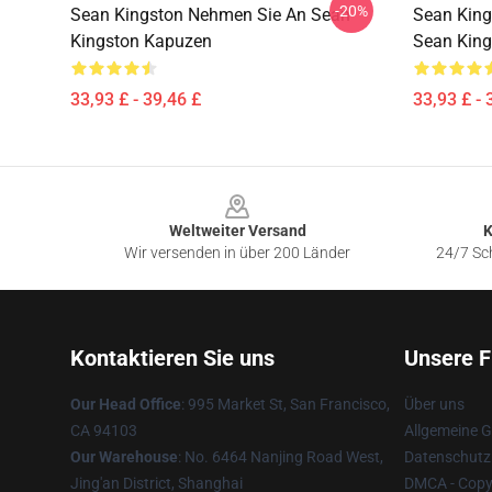
-20%
Sean Kingston Nehmen Sie An Sean
Sean King
Kingston Kapuzen
Sean Kin
33,93 £ - 39,46 £
33,93 £ - 
Footer
Weltweiter Versand
K
Wir versenden in über 200 Länder
24/7 Sch
Kontaktieren Sie uns
Unsere F
Our Head Office
: 995 Market St, San Francisco,
Über uns
CA 94103
Allgemeine 
Our Warehouse
: No. 6464 Nanjing Road West,
Datenschutzr
Jing'an District, Shanghai
DMCA - Copyr