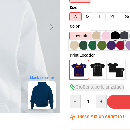
Size
S
M
L
XL
2X
Color
Default
Print Location
blank template
Größentabelle anzeigen
Quantity
Diese Aktion endet in
01