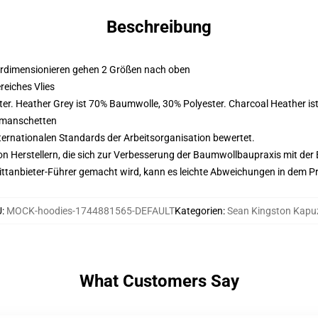
Beschreibung
erdimensionieren gehen 2 Größen nach oben
eiches Vlies
er. Heather Grey ist 70% Baumwolle, 30% Polyester. Charcoal Heather i
nmanschetten
nternationalen Standards der Arbeitsorganisation bewertet.
n Herstellern, die sich zur Verbesserung der Baumwollbaupraxis mit der Be
 Drittanbieter-Führer gemacht wird, kann es leichte Abweichungen in dem P
U
:
MOCK-hoodies-1744881565-DEFAULT
Kategorien
:
Sean Kingston Kapu
What Customers Say