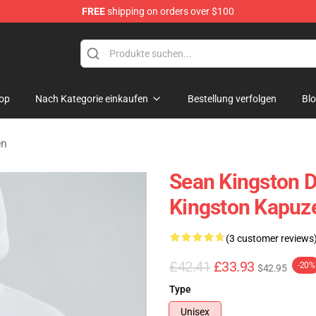
FREE
shipping on orders over $100
ise Store
op
Nach Kategorie einkaufen
Bestellung verfolgen
Bl
en
Sean Kingston D
Kingston Kapuz
(3 customer reviews
£42.41
£33.93
-20%
$42.95
Type
Unisex