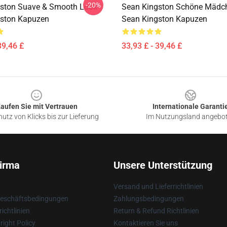
-20%
ston Suave & Smooth Look
Sean Kingston Schöne Mädch
gston Kapuzen
Sean Kingston Kapuzen
39,46 £
33,93 £ - 39,46 £
aufen Sie mit Vertrauen
Internationale Garanti
utz von Klicks bis zur Lieferung
Im Nutzungsland angebo
irma
Unsere Unterstützung
Versand und Lieferrichtlinien
Geschäftsbedingungen
Zahlungsbedingungen
ichtlinien
Return & Refund Richtlinien
ight Policy
Kontaktieren Sie uns