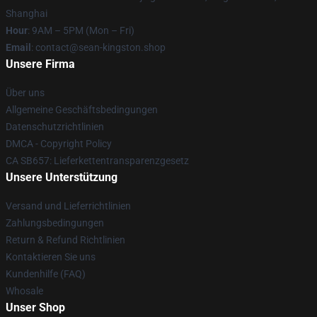
Shanghai
Hour
: 9AM – 5PM (Mon – Fri)
Email
: contact@sean-kingston.shop
Unsere Firma
Über uns
Allgemeine Geschäftsbedingungen
Datenschutzrichtlinien
DMCA - Copyright Policy
CA SB657: Lieferkettentransparenzgesetz
Unsere Unterstützung
Versand und Lieferrichtlinien
Zahlungsbedingungen
Return & Refund Richtlinien
Kontaktieren Sie uns
Kundenhilfe (FAQ)
Whosale
Unser Shop