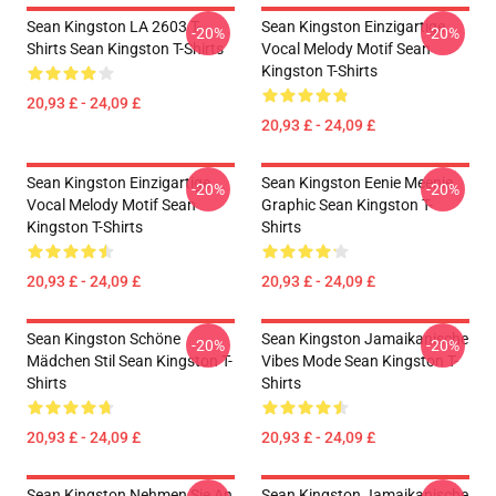
Sean Kingston LA 2603 T-
Sean Kingston Einzigartige
-20%
-20%
Shirts Sean Kingston T-Shirts
Vocal Melody Motif Sean
Kingston T-Shirts
20,93 £ - 24,09 £
20,93 £ - 24,09 £
Sean Kingston Einzigartige
Sean Kingston Eenie Meenie
-20%
-20%
Vocal Melody Motif Sean
Graphic Sean Kingston T-
Kingston T-Shirts
Shirts
20,93 £ - 24,09 £
20,93 £ - 24,09 £
Sean Kingston Schöne
Sean Kingston Jamaikanische
-20%
-20%
Mädchen Stil Sean Kingston T-
Vibes Mode Sean Kingston T-
Shirts
Shirts
20,93 £ - 24,09 £
20,93 £ - 24,09 £
Sean Kingston Nehmen Sie An
Sean Kingston Jamaikanische