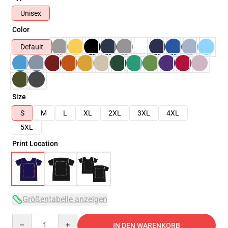
Unisex
Color
Default
Size
S
M
L
XL
2XL
3XL
4XL
5XL
Print Location
Größentabelle anzeigen
Quantity
IN DEN WARENKORB