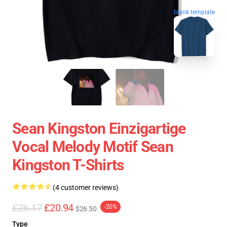
blank template
Sean Kingston Einzigartige
Vocal Melody Motif Sean
Kingston T-Shirts
(4 customer reviews)
£26.17
£20.94
-20%
$26.50
Type