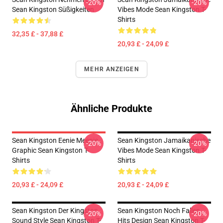
-20%
-20%
Sean Kingston Süßigkeiten
Vibes Mode Sean Kingston T-
Shirts
32,35 £ - 37,88 £
20,93 £ - 24,09 £
MEHR ANZEIGEN
Ähnliche Produkte
Sean Kingston Eenie Meenie
Sean Kingston Jamaikanische
-20%
-20%
Graphic Sean Kingston T-
Vibes Mode Sean Kingston T-
Shirts
Shirts
20,93 £ - 24,09 £
20,93 £ - 24,09 £
Sean Kingston Der Kingston
Sean Kingston Noch Fallen
-20%
-20%
Sound Style Sean Kingston T-
Hits Design Sean Kingston T-