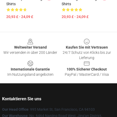
Shirts
Shirts
20,93 £ - 24,09 £
20,93 £ - 24,09 £
Footer
Weltweiter Versand
Kaufen Sie mit Vertrauen
Wir versenden in über 200 Länder
24/7 Schutz von Klicks bis zur
Lieferung
Internationale Garantie
100% Sicherer Checkout
Im Nutzungsland angeboten
PayPal / MasterCard / Visa
Kontaktieren Sie uns
Our Head Office
: 995 Market St, San Francisco, CA 94103
Our Warehouse
: No. 6464 Nanjing Road West, Jing'an District,