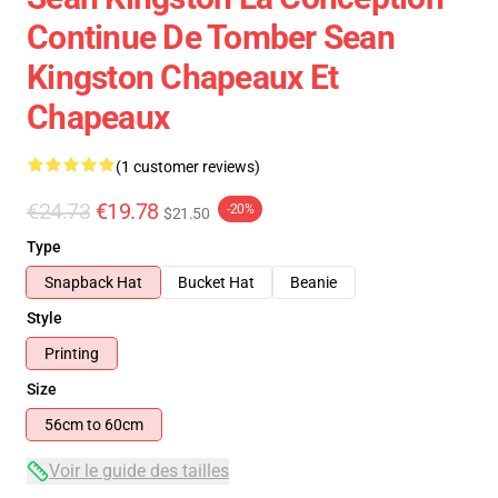
Continue De Tomber Sean
Kingston Chapeaux Et
Chapeaux
(1 customer reviews)
€24.73
€19.78
-20%
$21.50
Type
Snapback Hat
Bucket Hat
Beanie
Style
Printing
Size
56cm to 60cm
Voir le guide des tailles