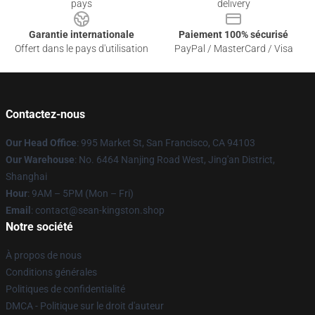
pays
delivery
Garantie internationale
Paiement 100% sécurisé
Offert dans le pays d'utilisation
PayPal / MasterCard / Visa
Contactez-nous
Our Head Office
: 995 Market St, San Francisco, CA 94103
Our Warehouse
: No. 6464 Nanjing Road West, Jing'an District,
Shanghai
Hour
: 9AM – 5PM (Mon – Fri)
Email
: contact@sean-kingston.shop
Notre société
À propos de nous
Conditions générales
Politiques de confidentialité
DMCA - Politique sur le droit d'auteur