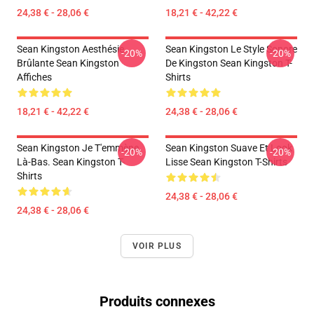
24,38 € - 28,06 €
18,21 € - 42,22 €
Sean Kingston Aesthésie
Sean Kingston Le Style Sonore
-20%
-20%
Brûlante Sean Kingston
De Kingston Sean Kingston T-
Affiches
Shirts
18,21 € - 42,22 €
24,38 € - 28,06 €
Sean Kingston Je T'emmène
Sean Kingston Suave Et Look
-20%
-20%
Là-Bas. Sean Kingston T-
Lisse Sean Kingston T-Shirts
Shirts
24,38 € - 28,06 €
24,38 € - 28,06 €
VOIR PLUS
Produits connexes