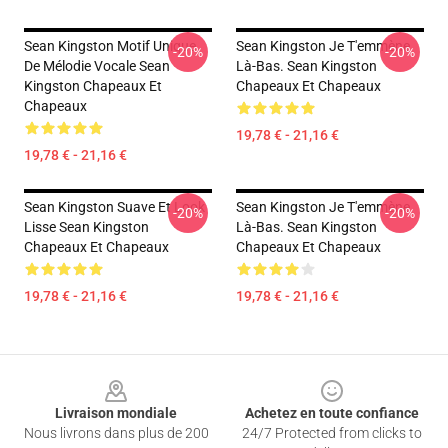
Sean Kingston Motif Unique
Sean Kingston Je T'emmène
-20%
-20%
De Mélodie Vocale Sean
Là-Bas. Sean Kingston
Kingston Chapeaux Et
Chapeaux Et Chapeaux
Chapeaux
19,78 € - 21,16 €
19,78 € - 21,16 €
Sean Kingston Suave Et Look
Sean Kingston Je T'emmène
-20%
-20%
Lisse Sean Kingston
Là-Bas. Sean Kingston
Chapeaux Et Chapeaux
Chapeaux Et Chapeaux
19,78 € - 21,16 €
19,78 € - 21,16 €
Footer
Livraison mondiale
Achetez en toute confiance
Nous livrons dans plus de 200
24/7 Protected from clicks to