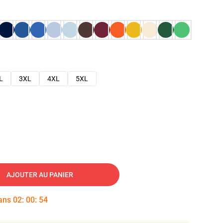
L
3XL
4XL
5XL
AJOUTER AU PANIER
dans
02
:
00
:
53