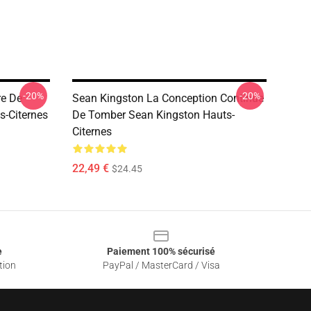
-20%
-20%
re De
Sean Kingston La Conception Continue
s-Citernes
De Tomber Sean Kingston Hauts-
Citernes
22,49 €
$24.45
e
Paiement 100% sécurisé
tion
PayPal / MasterCard / Visa