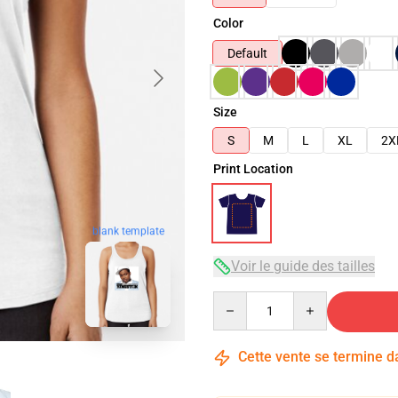
Color
Default
Size
S
M
L
XL
2X
Print Location
blank template
Voir le guide des tailles
Quantity
Cette vente se termine 