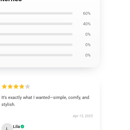
60%
40%
0%
0%
0%
It’s exactly what I wanted—simple, comfy, and
stylish.
Apr 15, 2025
Lila
L