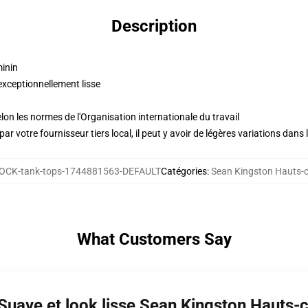
Description
minin
exceptionnellement lisse
lon les normes de l'Organisation internationale du travail
ar votre fournisseur tiers local, il peut y avoir de légères variations dans 
OCK-tank-tops-1744881563-DEFAULT
Catégories
:
Sean Kingston Hauts-c
What Customers Say
Suave et look lisse Sean Kingston Hauts-c