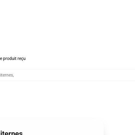
le produit reçu
iternes
,
iternes