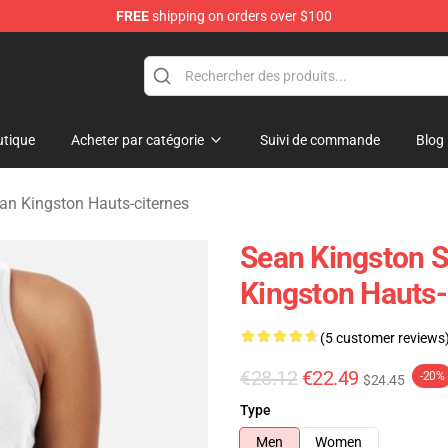
FREE
shipping on orders over $100
ise Store
tique
Acheter par catégorie
Suivi de commande
Blog
an Kingston Hauts-citernes
Sean Kingston S
Kingston Hauts-
(5 customer reviews
€28.12
€22.49
-20%
$24.45
Type
Men
Women