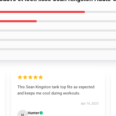
This Sean Kingston tank top fits as expected
and keeps me cool during workouts.
Apr 16, 2025
Hunter
H