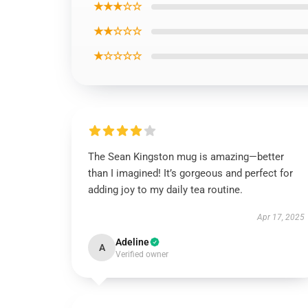
★★★☆☆
★★☆☆☆
★☆☆☆☆
The Sean Kingston mug is amazing—better
than I imagined! It’s gorgeous and perfect for
adding joy to my daily tea routine.
Apr 17, 2025
Adeline
A
Verified owner