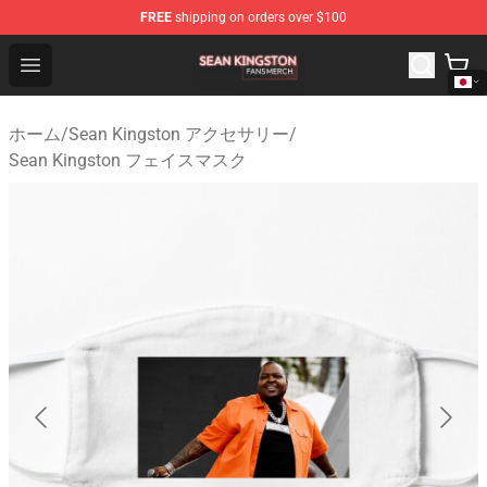
FREE
shipping on orders over $100
Sean Kingston Shop - Official Sean Kingston Merchandis
Open menu
ホーム
/
Sean Kingston アクセサリー
/
Sean Kingston フェイスマスク