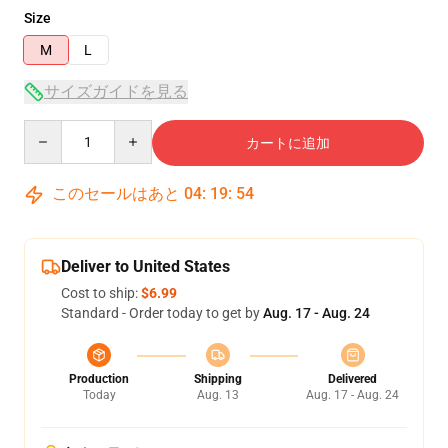
Size
M
L
サイズガイドを見る
Quantity
カートに追加
このセールはあと
04
:
19
:
54
Deliver to United States
Cost to ship:
$6.99
Standard - Order today to get by
Aug. 17 - Aug. 24
Production
Shipping
Delivered
Today
Aug. 13
Aug. 17 - Aug. 24