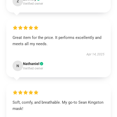
Z
Verified owner
Great item for the price. It performs excellently and
meets all my needs.
Apr 14, 2025
Nathaniel
N
Verified owner
Soft, comfy, and breathable. My go-to Sean Kingston
mask!