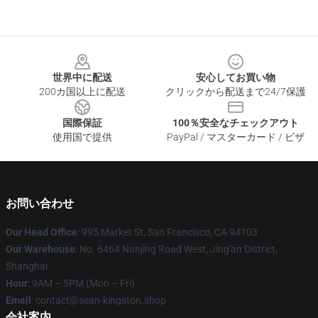
Footer
世界中に配送
安心してお買い物
200カ国以上に配送
クリックから配送まで24/7保護
国際保証
100％安全なチェックアウト
使用国で提供
PayPal / マスターカード / ビザ
お問い合わせ
Our Head Office
: 995 Market St, San Francisco, CA 94103
Our Warehouse
: No. 6464 Nanjing Road West, Jing'an District,
Shanghai
Hour
: 9AM – 5PM (Mon – Fri)
Email
: contact@sean-kingston.shop
会社案内