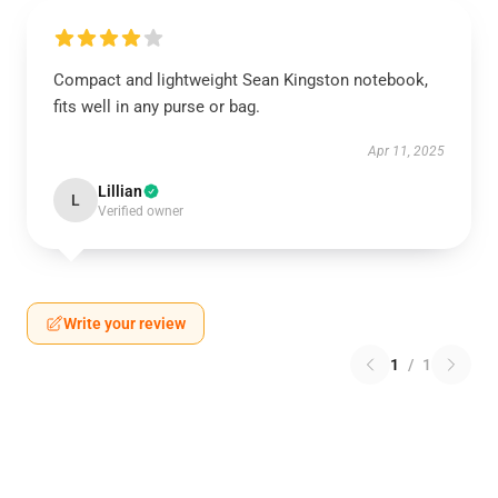
Compact and lightweight Sean Kingston notebook,
fits well in any purse or bag.
Apr 11, 2025
Lillian
L
Verified owner
Write your review
1
/
1