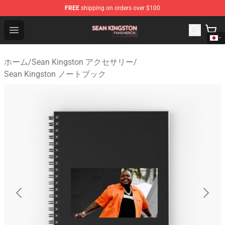
FREE
shipping on orders over $100
Sean Kingston Shop - Official Sean Kingston Merchandis
Open menu
ホーム
/
Sean Kingston アクセサリー
/
Sean Kingston ノートブック