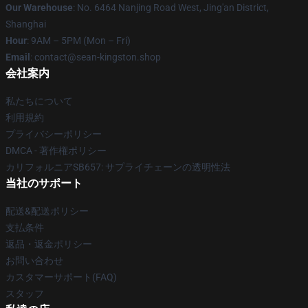
Our Warehouse
: No. 6464 Nanjing Road West, Jing'an District,
Shanghai
Hour
: 9AM – 5PM (Mon – Fri)
Email
: contact@sean-kingston.shop
会社案内
私たちについて
利用規約
プライバシーポリシー
DMCA - 著作権ポリシー
カリフォルニアSB657: サプライチェーンの透明性法
当社のサポート
配送&配送ポリシー
支払条件
返品・返金ポリシー
お問い合わせ
カスタマーサポート(FAQ)
スタッフ