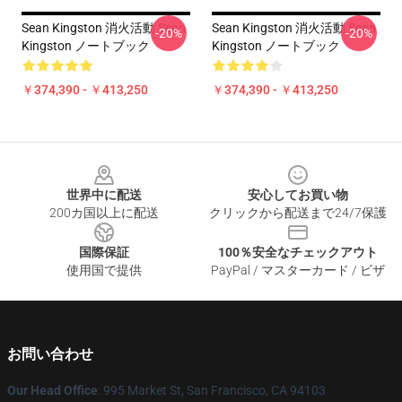
Sean Kingston 消火活動 Sean
Sean Kingston 消火活動 Sean
-20%
-20%
Kingston ノートブック
Kingston ノートブック
￥374,390 - ￥413,250
￥374,390 - ￥413,250
Footer
世界中に配送
安心してお買い物
200カ国以上に配送
クリックから配送まで24/7保護
国際保証
100％安全なチェックアウト
使用国で提供
PayPal / マスターカード / ビザ
お問い合わせ
Our Head Office
: 995 Market St, San Francisco, CA 94103