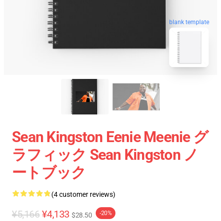
blank template
Sean Kingston Eenie Meenie グ
ラフィック Sean Kingston ノ
ートブック
(4 customer reviews)
¥5,166
¥4,133
-20%
$28.50