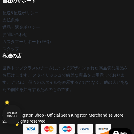
当社のサポート
配送&配送ポリシー
支払条件
返品・返金ポリシー
お問い合わせ
カスタマーサポート(FAQ)
スタッフ
私達の店
世界トップクラスのチームによってデザインされた高品質な製品を
お届けします。 スタイリッシュで綺麗な商品をご用意しておりま
す。 これは、個々のスタイルを表示するだけでなく、他の人とあな
たの個性を共有するためのものです。
UNLOCK
© Sean Kingston Shop - Official Sean Kingston Merchandise Store
10% OFF
2026 all rights reserved
Help