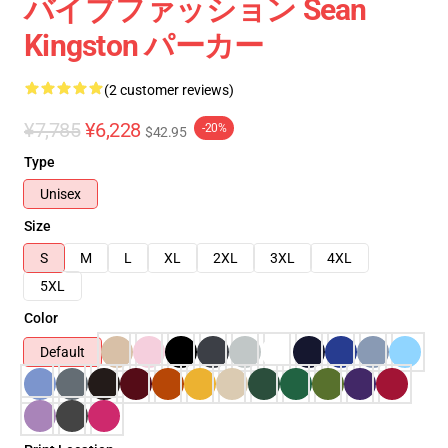
バイブファッション Sean
Kingston パーカー
(2 customer reviews)
¥7,785
¥6,228
-20%
$42.95
Type
Unisex
Size
S
M
L
XL
2XL
3XL
4XL
5XL
Color
Default