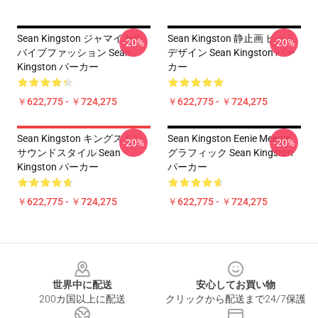
Sean Kingston ジャマイカの
Sean Kingston 静止画 ヒット
-20%
-20%
バイブファッション Sean
デザイン Sean Kingston パー
Kingston パーカー
カー
￥622,775 - ￥724,275
￥622,775 - ￥724,275
Sean Kingston キングストン
Sean Kingston Eenie Meenie
-20%
-20%
サウンドスタイル Sean
グラフィック Sean Kingston
Kingston パーカー
パーカー
￥622,775 - ￥724,275
￥622,775 - ￥724,275
Footer
世界中に配送
安心してお買い物
200カ国以上に配送
クリックから配送まで24/7保護