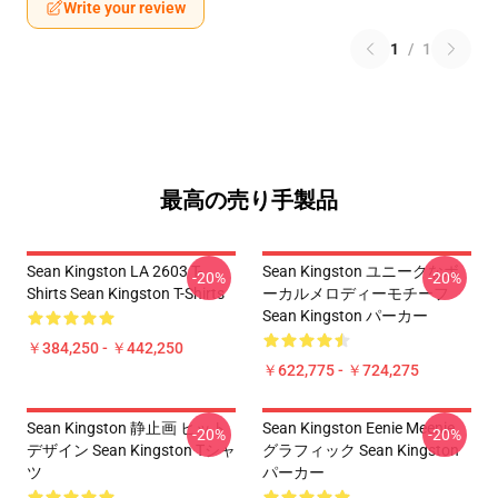
Write your review
1
/
1
最高の売り手製品
Sean Kingston LA 2603 T-
Sean Kingston ユニークなボ
-20%
-20%
Shirts Sean Kingston T-Shirts
ーカルメロディーモチーフ
Sean Kingston パーカー
￥384,250 - ￥442,250
￥622,775 - ￥724,275
Sean Kingston 静止画 ヒット
Sean Kingston Eenie Meenie
-20%
-20%
デザイン Sean Kingston Tシャ
グラフィック Sean Kingston
ツ
パーカー