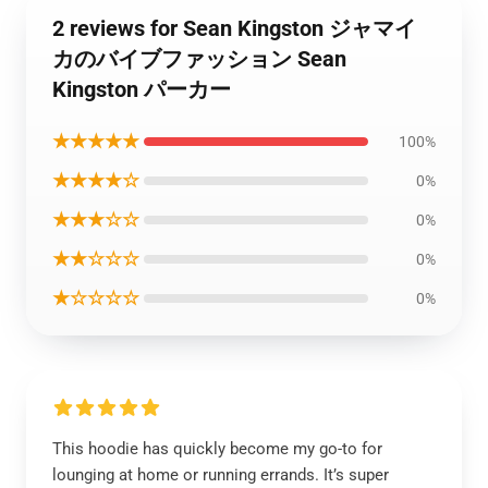
2 reviews for Sean Kingston ジャマイ
カのバイブファッション Sean
Kingston パーカー
★★★★★
100%
★★★★☆
0%
★★★☆☆
0%
★★☆☆☆
0%
★☆☆☆☆
0%
This hoodie has quickly become my go-to for
lounging at home or running errands. It’s super