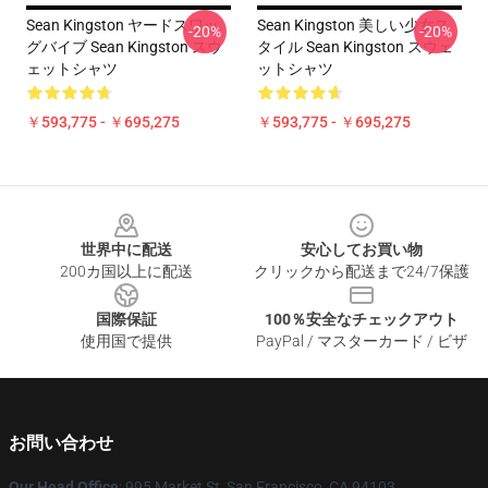
Sean Kingston ヤードスワッ
Sean Kingston 美しい少女ス
-20%
-20%
グバイブ Sean Kingston スウ
タイル Sean Kingston スウェ
ェットシャツ
ットシャツ
￥593,775 - ￥695,275
￥593,775 - ￥695,275
Footer
世界中に配送
安心してお買い物
200カ国以上に配送
クリックから配送まで24/7保護
国際保証
100％安全なチェックアウト
使用国で提供
PayPal / マスターカード / ビザ
お問い合わせ
Our Head Office
: 995 Market St, San Francisco, CA 94103