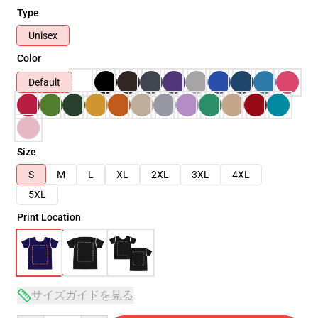
Type
Unisex
Color
Default
Size
S
M
L
XL
2XL
3XL
4XL
5XL
Print Location
サイズガイドを見る