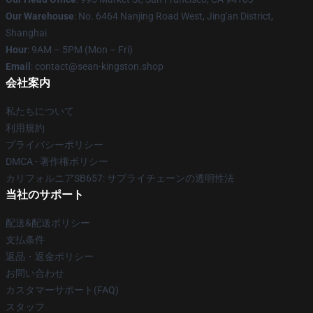
Our Warehouse
: No. 6464 Nanjing Road West, Jing'an District,
Shanghai
Hour
: 9AM – 5PM (Mon – Fri)
Email
: contact@sean-kingston.shop
会社案内
私たちについて
利用規約
プライバシーポリシー
DMCA - 著作権ポリシー
カリフォルニアSB657: サプライチェーンの透明性法
当社のサポート
配送&配送ポリシー
支払条件
返品・返金ポリシー
お問い合わせ
カスタマーサポート(FAQ)
スタッフ