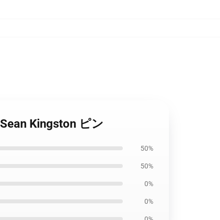
an Kingston ピン
50%
50%
0%
0%
0%