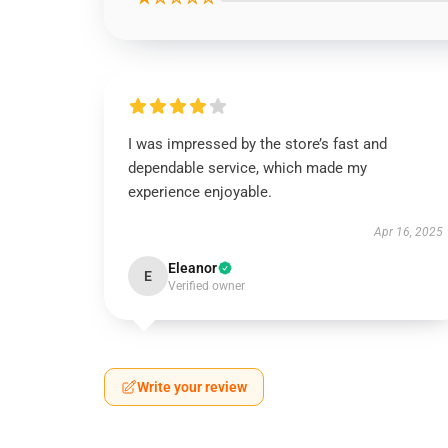
I was impressed by the store’s fast and
dependable service, which made my
experience enjoyable.
Apr 16, 2025
Eleanor
E
Verified owner
Write your review