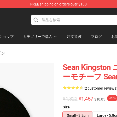
FREE
shipping on orders over $100
ise Store
ショップ
カテゴリーで購入
注文追跡
ブログ
お
 ピン
Sean King
ーモチーフ Sean 
(2 customer reviews
¥1,822
¥1,457
-20%
$10.05
Size
Small - 3.2cm
Large - 5.8