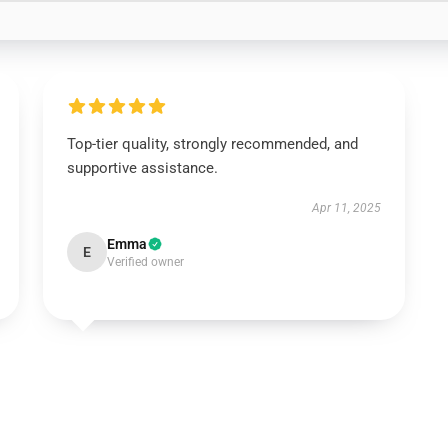
Top-tier quality, strongly recommended, and
supportive assistance.
Apr 11, 2025
Emma
E
Verified owner