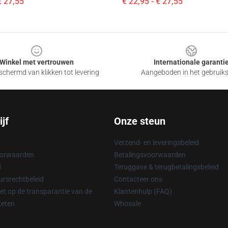
€ 27,55
€ 22,95 - € 27,55
Winkel met vertrouwen
Internationale garanti
chermd van klikken tot levering
Aangeboden in het gebruik
jf
Onze steun
Verzend- en leveringsbeleid
oorwaarden
Betalingsvoorwaarden
d
Teruggave & terugbetalingsbeleid
rsrechtbeleid
Contacteer ons
t op de transparantie van de
Klantenhulp (FAQ)
keten
Whosale