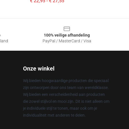
€ 22,95 - € 27,55
e
100% veilige afhandeling
sland
PayPal / MasterCard / Visa
Onze winkel
Wij bieden hoogwaardige producten die speciaal
zijn ontworpen door ons team van wereldklasse.
Wij bieden een verscheidenheid aan producten
die zowel stijlvol en mooi zijn. Dit is niet alleen om
je individuele stijl te tonen, maar ook om je
individualiteit met anderen te delen.