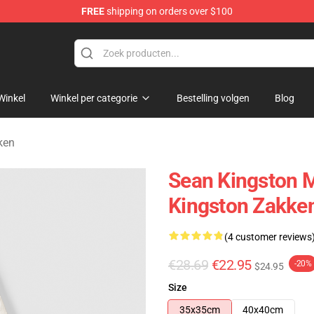
FREE
shipping on orders over $100
ise Store
Winkel
Winkel per categorie
Bestelling volgen
Blog
ken
Sean Kingston M
Kingston Zakke
(4 customer reviews
€28.69
€22.95
-20%
$24.95
Size
35x35cm
40x40cm