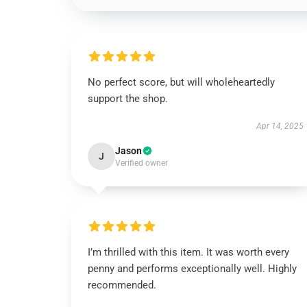
No perfect score, but will wholeheartedly
support the shop.
Apr 14, 2025
Jason
J
Verified owner
I’m thrilled with this item. It was worth every
penny and performs exceptionally well. Highly
recommended.