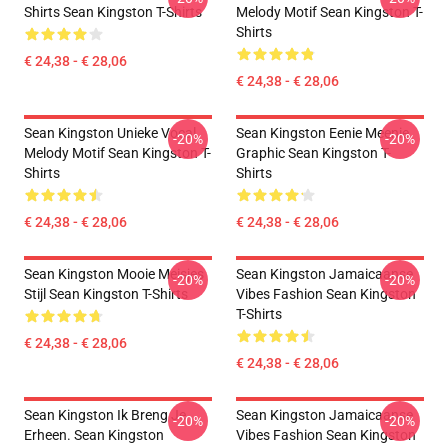
Shirts Sean Kingston T-Shirts
Melody Motif Sean Kingston T-
Shirts
€ 24,38 - € 28,06
€ 24,38 - € 28,06
Sean Kingston Unieke Vocal
Sean Kingston Eenie Meenie
-20%
-20%
Melody Motif Sean Kingston T-
Graphic Sean Kingston T-
Shirts
Shirts
€ 24,38 - € 28,06
€ 24,38 - € 28,06
Sean Kingston Mooie Meisjes
Sean Kingston Jamaicaanse
-20%
-20%
Stijl Sean Kingston T-Shirts
Vibes Fashion Sean Kingston
T-Shirts
€ 24,38 - € 28,06
€ 24,38 - € 28,06
Sean Kingston Ik Breng Je
Sean Kingston Jamaicaanse
-20%
-20%
Erheen. Sean Kingston
Vibes Fashion Sean Kingston