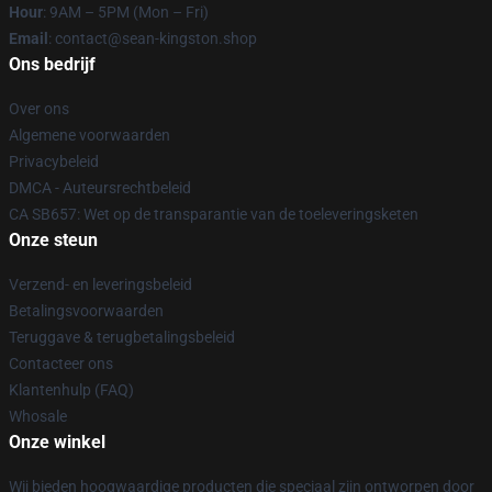
Hour
: 9AM – 5PM (Mon – Fri)
Email
: contact@sean-kingston.shop
Ons bedrijf
Over ons
Algemene voorwaarden
Privacybeleid
DMCA - Auteursrechtbeleid
CA SB657: Wet op de transparantie van de toeleveringsketen
Onze steun
Verzend- en leveringsbeleid
Betalingsvoorwaarden
Teruggave & terugbetalingsbeleid
Contacteer ons
Klantenhulp (FAQ)
Whosale
Onze winkel
Wij bieden hoogwaardige producten die speciaal zijn ontworpen door