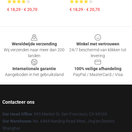
€ 18,29 - € 20,70
€ 18,29 - € 20,70
Footer
Wereldwijde verzending
Winkel met vertrouwen
Wij verzenden naar meer dan 200
24/7 beschermd van klikken tot
landen
levering
Internationale garantie
100% veilige afhandeling
Aangeboden in het gebruiksland
PayPal / MasterCard / Visa
Contacteer ons
Our Head Office
: 995 Market St, San Francisco, CA 94103
Our Warehouse
: No. 6464 Nanjing Road West, Jing'an District,
Shanghai