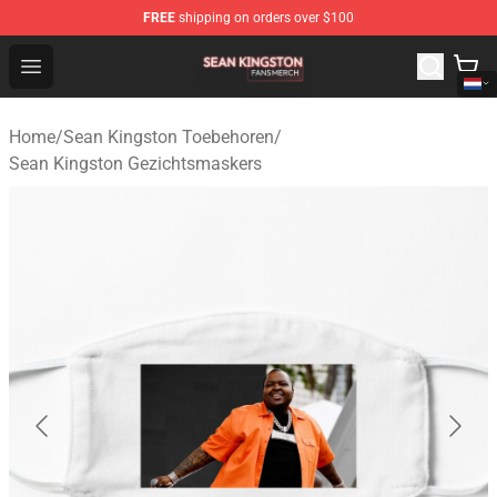
FREE
shipping on orders over $100
Sean Kingston Shop - Official Sean Kingston Merchandis
Open menu
Home
/
Sean Kingston Toebehoren
/
Sean Kingston Gezichtsmaskers