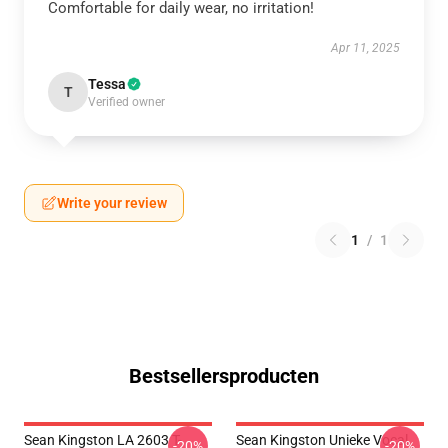
Comfortable for daily wear, no irritation!
Apr 11, 2025
Tessa
T
Verified owner
Write your review
1
/
1
Bestsellersproducten
Sean Kingston LA 2603 T-
Sean Kingston Unieke Vocal
-20%
-20%