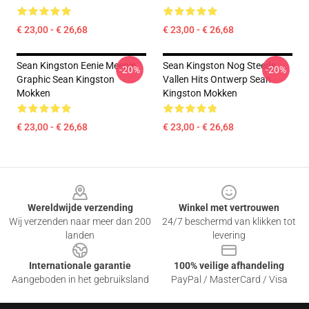
€ 23,00 - € 26,68
€ 23,00 - € 26,68
Sean Kingston Eenie Meenie
Sean Kingston Nog Steeds
-20%
-20%
Graphic Sean Kingston
Vallen Hits Ontwerp Sean
Mokken
Kingston Mokken
€ 23,00 - € 26,68
€ 23,00 - € 26,68
Footer
Wereldwijde verzending
Winkel met vertrouwen
Wij verzenden naar meer dan 200
24/7 beschermd van klikken tot
landen
levering
Internationale garantie
100% veilige afhandeling
Aangeboden in het gebruiksland
PayPal / MasterCard / Visa