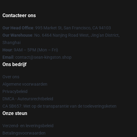
Contacteer ons
Our Head Office
: 995 Market St, San Francisco, CA 94103
Our Warehouse
: No. 6464 Nanjing Road West, Jing'an District,
Shanghai
Hour
: 9AM – 5PM (Mon – Fri)
Email
: contact@sean-kingston.shop
Ons bedrijf
Over ons
Algemene voorwaarden
Privacybeleid
DMCA - Auteursrechtbeleid
CA SB657: Wet op de transparantie van de toeleveringsketen
Onze steun
Verzend- en leveringsbeleid
Betalingsvoorwaarden