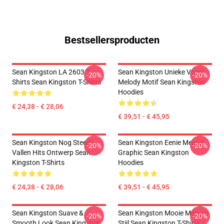
Bestsellersproducten
Sean Kingston LA 2603 T-
Sean Kingston Unieke Vocal
-20%
-20%
Shirts Sean Kingston T-Shirts
Melody Motif Sean Kingston
Hoodies
€ 24,38 - € 28,06
€ 39,51 - € 45,95
Sean Kingston Nog Steeds
Sean Kingston Eenie Meenie
-20%
-20%
Vallen Hits Ontwerp Sean
Graphic Sean Kingston
Kingston T-Shirts
Hoodies
€ 24,38 - € 28,06
€ 39,51 - € 45,95
Sean Kingston Suave &
Sean Kingston Mooie Meisjes
-20%
-20%
Smooth Look Sean Kingston
Stijl Sean Kingston T-Shirts