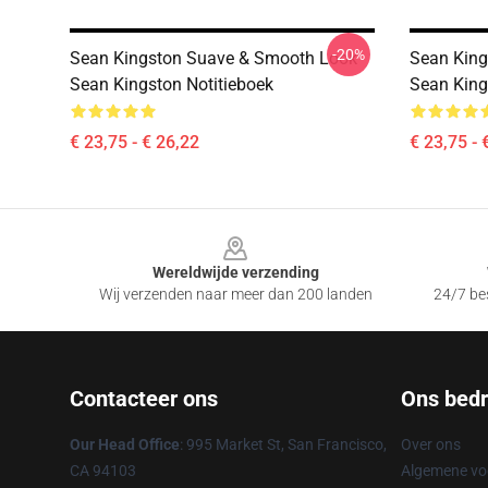
-20%
Sean Kingston Suave & Smooth Look
Sean King
Sean Kingston Notitieboek
Sean King
€ 23,75 - € 26,22
€ 23,75 - 
Footer
Wereldwijde verzending
Wij verzenden naar meer dan 200 landen
24/7 bes
Contacteer ons
Ons bedri
Our Head Office
: 995 Market St, San Francisco,
Over ons
CA 94103
Algemene v