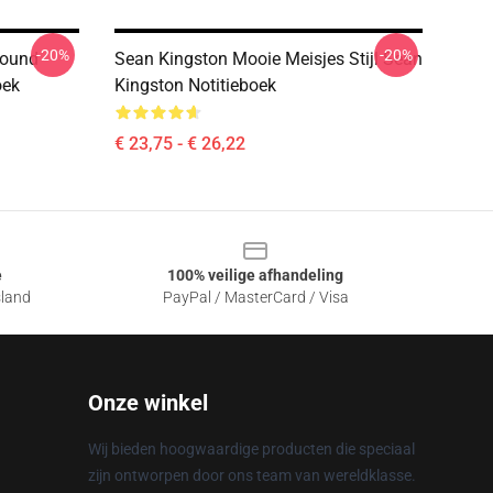
-20%
-20%
Sound
Sean Kingston Mooie Meisjes Stijl Sean
oek
Kingston Notitieboek
€ 23,75 - € 26,22
e
100% veilige afhandeling
sland
PayPal / MasterCard / Visa
Onze winkel
Wij bieden hoogwaardige producten die speciaal
zijn ontworpen door ons team van wereldklasse.