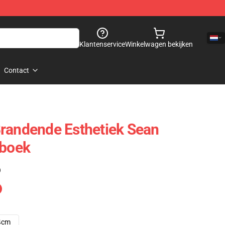
Klantenservice
Winkelwagen bekijken
Contact
randende Esthetiek Sean
eboek
)
4cm