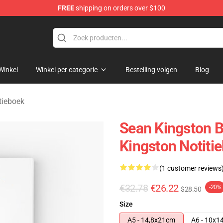
FREE
shipping on orders over $100
ise Store
Winkel
Winkel per categorie
Bestelling volgen
Blog
tieboek
Sean Kingston B
Kingston Notiti
(1 customer reviews
€32.78
€26.22
-20%
$28.50
Size
A5 - 14,8x21cm
A6 - 10x1