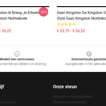
-20%
ston Ik Breng Je Erheen.
Sean Kingston De Kingston 
ston Notitieboek
Style Sean Kingston Notitieb
€ 26,22
€ 23,75 - € 26,22
Winkel met vertrouwen
Internationale garanti
chermd van klikken tot levering
Aangeboden in het gebruik
jf
Onze steun
Verzend- en leveringsbeleid
oorwaarden
Betalingsvoorwaarden