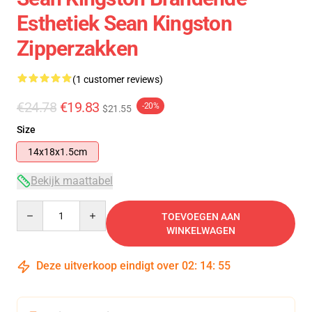
Esthetiek Sean Kingston
Zipperzakken
(1 customer reviews)
€24.78
€19.83
-20%
$21.55
Size
14x18x1.5cm
Bekijk maattabel
Quantity
TOEVOEGEN AAN
WINKELWAGEN
Deze uitverkoop eindigt over
02
:
14
:
54