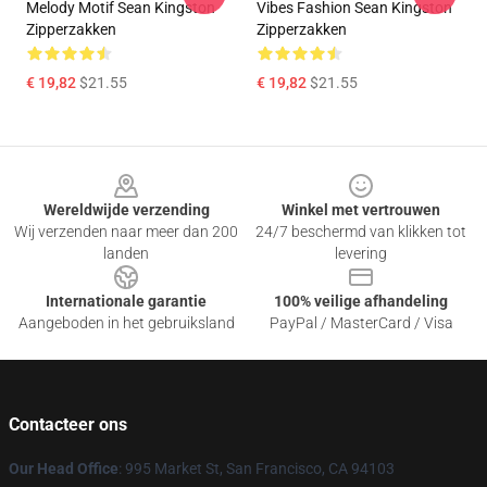
Melody Motif Sean Kingston
Vibes Fashion Sean Kingston
Zipperzakken
Zipperzakken
€ 19,82
$21.55
€ 19,82
$21.55
Footer
Wereldwijde verzending
Winkel met vertrouwen
Wij verzenden naar meer dan 200
24/7 beschermd van klikken tot
landen
levering
Internationale garantie
100% veilige afhandeling
Aangeboden in het gebruiksland
PayPal / MasterCard / Visa
Contacteer ons
Our Head Office
: 995 Market St, San Francisco, CA 94103