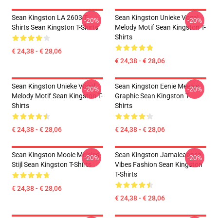
Sean Kingston LA 2603 T-
Sean Kingston Unieke Vocal
-20%
-20%
Shirts Sean Kingston T-Shirts
Melody Motif Sean Kingston T-
Shirts
€ 24,38 - € 28,06
€ 24,38 - € 28,06
Sean Kingston Unieke Vocal
Sean Kingston Eenie Meenie
-20%
-20%
Melody Motif Sean Kingston T-
Graphic Sean Kingston T-
Shirts
Shirts
€ 24,38 - € 28,06
€ 24,38 - € 28,06
Sean Kingston Mooie Meisjes
Sean Kingston Jamaicaanse
-20%
-20%
Stijl Sean Kingston T-Shirts
Vibes Fashion Sean Kingston
T-Shirts
€ 24,38 - € 28,06
€ 24,38 - € 28,06