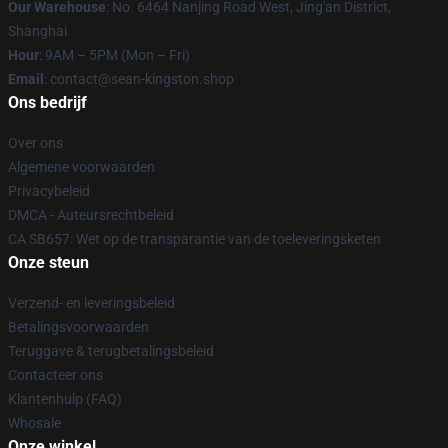
Our Warehouse
: No. 6464 Nanjing Road West, Jing'an District,
Shanghai
Hour
: 9AM – 5PM (Mon – Fri)
Email
: contact@sean-kingston.shop
Ons bedrijf
Over ons
Algemene voorwaarden
Privacybeleid
DMCA - Auteursrechtbeleid
CA SB657: Wet op de transparantie van de toeleveringsketen
Onze steun
Verzend- en leveringsbeleid
Betalingsvoorwaarden
Teruggave & terugbetalingsbeleid
Contacteer ons
Klantenhulp (FAQ)
Whosale
Onze winkel