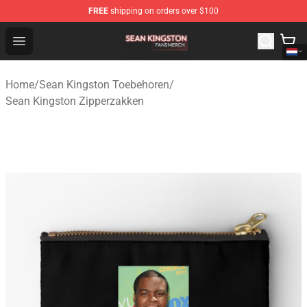
FREE
shipping on orders over $100
Sean Kingston Shop - Official Sean Kingston Merchandis
Open menu
Home
/
Sean Kingston Toebehoren
/
Sean Kingston Zipperzakken