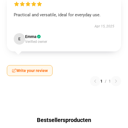
Practical and versatile, ideal for everyday use.
Apr 15, 2025
Emma
E
Verified owner
Write your review
1
/
1
Bestsellersproducten