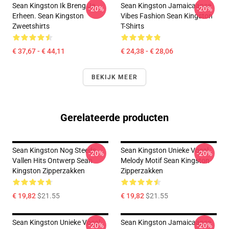
Sean Kingston Ik Breng Je
Sean Kingston Jamaicaanse
-20%
-20%
Erheen. Sean Kingston
Vibes Fashion Sean Kingston
Zweetshirts
T-Shirts
€ 37,67 - € 44,11
€ 24,38 - € 28,06
BEKIJK MEER
Gerelateerde producten
Sean Kingston Nog Steeds
Sean Kingston Unieke Vocal
-20%
-20%
Vallen Hits Ontwerp Sean
Melody Motif Sean Kingston
Kingston Zipperzakken
Zipperzakken
€ 19,82
$21.55
€ 19,82
$21.55
Sean Kingston Unieke Vocal
Sean Kingston Jamaicaanse
-20%
-20%