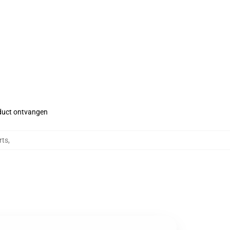
roduct ontvangen
rts
,