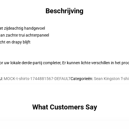
Beschrijving
et zijdeachtig handgevoel
aan zachte trui achterpaneel
ht en drapy blijft
r uw lokale derde-partij completer, Er kunnen lichte verschillen in het p
U
:
MOCK-t-shirts-1744881567-DEFAULT
Categorieën
:
Sean Kingston T-shi
What Customers Say