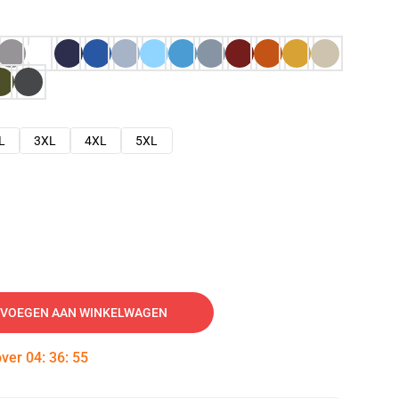
L
3XL
4XL
5XL
VOEGEN AAN WINKELWAGEN
over
04
:
36
:
54