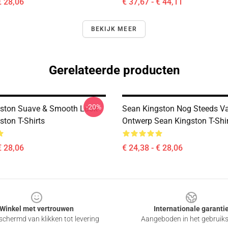
€ 28,06
€ 37,67 - € 44,11
BEKIJK MEER
Gerelateerde producten
-20%
ston Suave & Smooth Look
Sean Kingston Nog Steeds Va
ston T-Shirts
Ontwerp Sean Kingston T-Shi
€ 28,06
€ 24,38 - € 28,06
Winkel met vertrouwen
Internationale garanti
chermd van klikken tot levering
Aangeboden in het gebruik