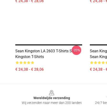
€ 24,38 - € 28,06
€ 24,38 - 
-20%
Sean Kingston LA 2603 T-Shirts Sean
Sean King
Kingston T-Shirts
Sean King
€ 24,38 - € 28,06
€ 24,38 - 
Footer
Wereldwijde verzending
Wij verzenden naar meer dan 200 landen
24/7 bes