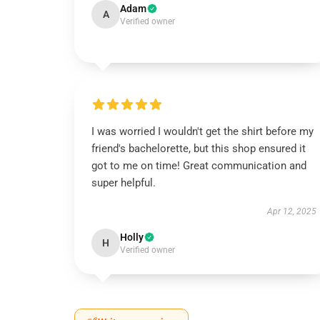
Adam
A
Verified owner
I was worried I wouldn't get the shirt before my
friend's bachelorette, but this shop ensured it
got to me on time! Great communication and
super helpful.
Apr 12, 2025
Holly
H
Verified owner