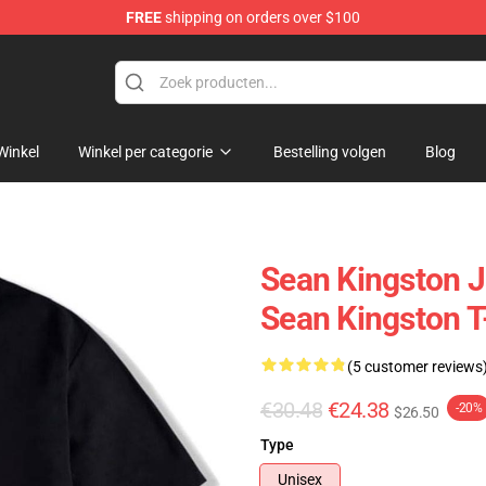
FREE
shipping on orders over $100
ise Store
Winkel
Winkel per categorie
Bestelling volgen
Blog
Sean Kingston 
Sean Kingston T
(5 customer reviews
€30.48
€24.38
-20%
$26.50
Type
Unisex