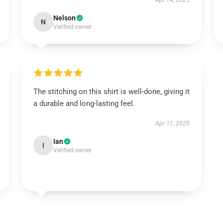
Apr 14, 2025
Nelson
N
Verified owner
The stitching on this shirt is well-done, giving it
a durable and long-lasting feel.
Apr 11, 2025
Ian
I
Verified owner