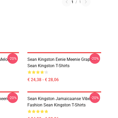
1
/
1
-20%
-20%
Melody
Sean Kingston Eenie Meenie Graphic
Sean Kingston T-Shirts
€ 24,38 - € 28,06
-20%
-20%
heen.
Sean Kingston Jamaicaanse Vibes
Fashion Sean Kingston T-Shirts