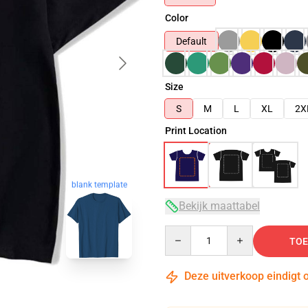
Color
Default
Size
S
M
L
XL
2X
Print Location
blank template
Bekijk maattabel
Quantity
TOE
Deze uitverkoop eindigt 