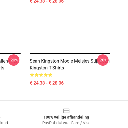
€ 24,38 - € 28,06
-20%
-20%
llen Hits
Sean Kingston Mooie Meisjes Stijl Sean
rts
Kingston T-Shirts
€ 24,38 - € 28,06
e
100% veilige afhandeling
sland
PayPal / MasterCard / Visa