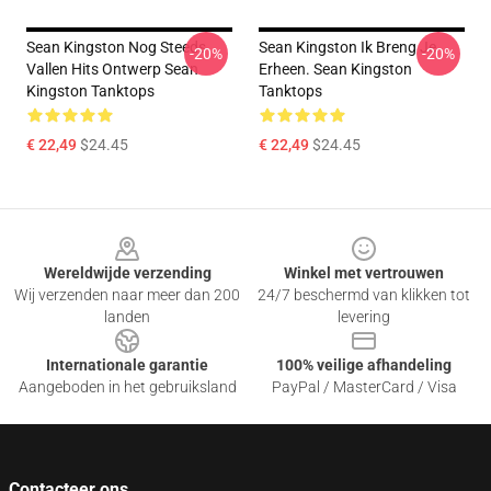
Sean Kingston Nog Steeds
Sean Kingston Ik Breng Je
-20%
-20%
Vallen Hits Ontwerp Sean
Erheen. Sean Kingston
Kingston Tanktops
Tanktops
€ 22,49
$24.45
€ 22,49
$24.45
Footer
Wereldwijde verzending
Winkel met vertrouwen
Wij verzenden naar meer dan 200
24/7 beschermd van klikken tot
landen
levering
Internationale garantie
100% veilige afhandeling
Aangeboden in het gebruiksland
PayPal / MasterCard / Visa
Contacteer ons