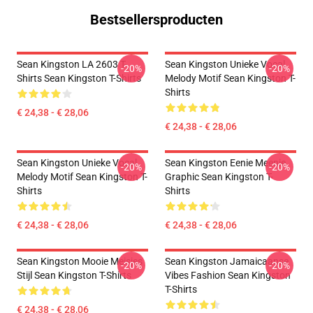
Bestsellersproducten
Sean Kingston LA 2603 T-
Sean Kingston Unieke Vocal
-20%
-20%
Shirts Sean Kingston T-Shirts
Melody Motif Sean Kingston T-
Shirts
€ 24,38 - € 28,06
€ 24,38 - € 28,06
Sean Kingston Unieke Vocal
Sean Kingston Eenie Meenie
-20%
-20%
Melody Motif Sean Kingston T-
Graphic Sean Kingston T-
Shirts
Shirts
€ 24,38 - € 28,06
€ 24,38 - € 28,06
Sean Kingston Mooie Meisjes
Sean Kingston Jamaicaanse
-20%
-20%
Stijl Sean Kingston T-Shirts
Vibes Fashion Sean Kingston
T-Shirts
€ 24,38 - € 28,06