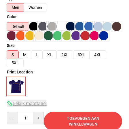
Men
Women
Color
Default
Size
S
M
L
XL
2XL
3XL
4XL
5XL
Print Location
Bekijk maattabel
Quantity
TOEVOEGEN AAN
WINKELWAGEN