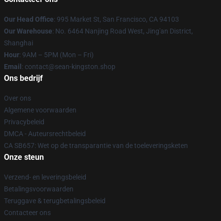
Our Head Office
: 995 Market St, San Francisco, CA 94103
Our Warehouse
: No. 6464 Nanjing Road West, Jing'an District,
Shanghai
Hour
: 9AM – 5PM (Mon – Fri)
Email
: contact@sean-kingston.shop
Ons bedrijf
Over ons
Algemene voorwaarden
Privacybeleid
DMCA - Auteursrechtbeleid
CA SB657: Wet op de transparantie van de toeleveringsketen
Onze steun
Verzend- en leveringsbeleid
Betalingsvoorwaarden
Teruggave & terugbetalingsbeleid
Contacteer ons