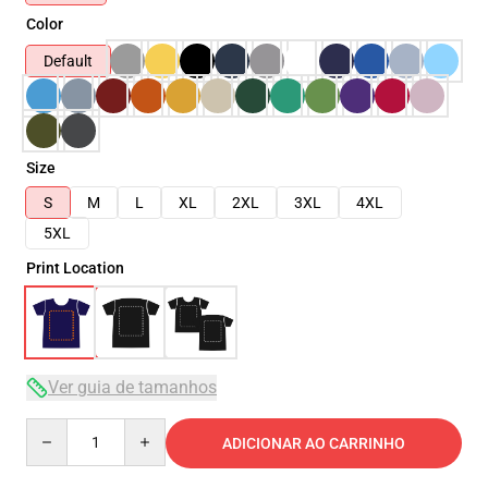
Color
Default
Size
S
M
L
XL
2XL
3XL
4XL
5XL
Print Location
Ver guia de tamanhos
Quantity
ADICIONAR AO CARRINHO