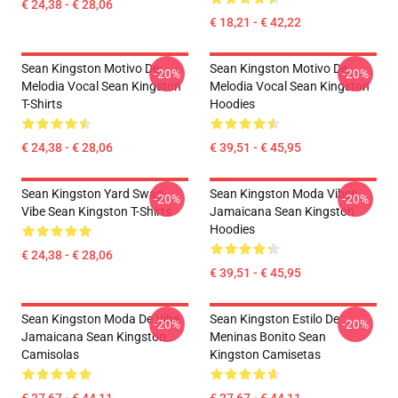
€ 24,38 - € 28,06
€ 18,21 - € 42,22
Sean Kingston Motivo De
Sean Kingston Motivo De
-20%
-20%
Melodia Vocal Sean Kingston
Melodia Vocal Sean Kingston
T-Shirts
Hoodies
€ 24,38 - € 28,06
€ 39,51 - € 45,95
Sean Kingston Yard Swag
Sean Kingston Moda Vibes
-20%
-20%
Vibe Sean Kingston T-Shirts
Jamaicana Sean Kingston
Hoodies
€ 24,38 - € 28,06
€ 39,51 - € 45,95
Sean Kingston Moda De Vibe
Sean Kingston Estilo De
-20%
-20%
Jamaicana Sean Kingston
Meninas Bonito Sean
Camisolas
Kingston Camisetas