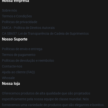
Nossa empresa
Sobre nós
Termos e Condições
Políticas de privacidade
DMCA - Política de Direitos Autorais
CA SB657: Lei de Transparência de Cadeia de Suprimentos
Nosso Suporte
Políticas de envio e entrega
Termos de pagamento
Políticas de devolução e reembolso
Contacte-nos
Ajuda ao cliente (FAQ)
Whosale
Nossa loja
Oferecemos produtos de alta qualidade que são projetados
especificamente pela nossa equipe de classe mundial. Nós
fornecemos uma variedade de produtos que são elegantes e bonitos.