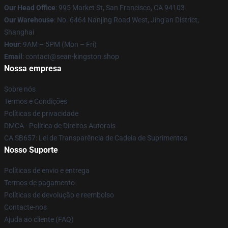
Our Head Office
: 995 Market St, San Francisco, CA 94103
Our Warehouse
: No. 6464 Nanjing Road West, Jing'an District,
Shanghai
Hour
: 9AM – 5PM (Mon – Fri)
Email
: contact@sean-kingston.shop
Nossa empresa
Sobre nós
Termos e Condições
Políticas de privacidade
DMCA - Política de Direitos Autorais
CA SB657: Lei de Transparência de Cadeia de Suprimentos
Nosso Suporte
Políticas de envio e entrega
Termos de pagamento
Políticas de devolução e reembolso
Contacte-nos
Ajuda ao cliente (FAQ)