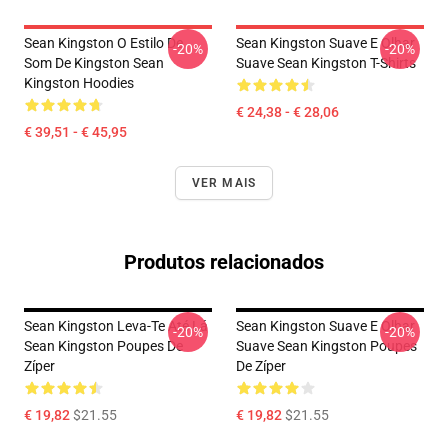
Sean Kingston O Estilo De
Sean Kingston Suave E Olhar
-20%
-20%
Som De Kingston Sean
Suave Sean Kingston T-Shirts
Kingston Hoodies
€ 24,38 - € 28,06
€ 39,51 - € 45,95
VER MAIS
Produtos relacionados
Sean Kingston Leva-Te Até Lá
Sean Kingston Suave E Olhar
-20%
-20%
Sean Kingston Poupes De
Suave Sean Kingston Poupes
Zíper
De Zíper
€ 19,82
$21.55
€ 19,82
$21.55