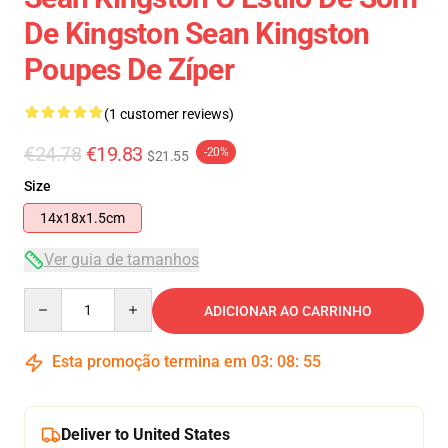
De Kingston Sean Kingston
Poupes De Zíper
(1 customer reviews)
€24.78
€19.83
-20%
$21.55
Size
14x18x1.5cm
Ver guia de tamanhos
Quantity
ADICIONAR AO CARRINHO
Esta promoção termina em
03
:
08
:
55
Deliver to United States