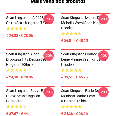
Mais vendidos produtos
Sean Kingston LA 2603 T-
Sean Kingston Motivo De
-20%
-20%
Shirts Sean Kingston T-Shirts
Melodia Vocal Sean Kingston
Hoodies
€ 24,38 - € 28,06
€ 39,51 - € 45,95
Sean Kingston Ainda
Sean Kingston Gráfico De
-20%
-20%
Dropping Hits Design Sean
Eenie Meenie Sean Kingston
Kingston T-Shirts
Hoodies
€ 24,38 - € 28,06
€ 39,51 - € 45,95
Sean Kingston Suave E Olhar
Sean Kingston Estilo De
-20%
-20%
Suave Sean Kingston
Meninas Bonito Sean
Camisetas
Kingston T-Shirts
€ 37,67 - € 44,11
€ 24,38 - € 28,06