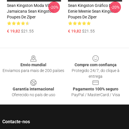
Sean Kingston Moda Vibes
Sean Kingston Gráfico De
-20%
-20%
Jamaicana Sean Kingston
Eenie Meenie Sean Kingston
Poupes De Zíper
Poupes De Zíper
€ 19,82
$21.55
€ 19,82
$21.55
Footer
Envio mundial
Compre com confiança
Enviamos para mais de 200 países
Protegido 24/7, do clique à
entrega
Garantia internacional
Pagamento 100% seguro
Oferecido no país de uso
PayPal / MasterCard / Visa
Contacte-nos