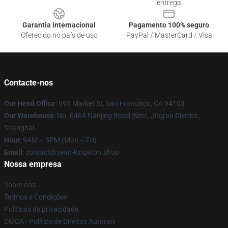
entrega
Garantia internacional
Pagamento 100% seguro
Oferecido no país de uso
PayPal / MasterCard / Visa
Contacte-nos
Our Head Office
: 995 Market St, San Francisco, CA 94103
Our Warehouse
: No. 6464 Nanjing Road West, Jing'an District,
Shanghai
Hour
: 9AM – 5PM (Mon – Fri)
Email
: contact@sean-kingston.shop
Nossa empresa
Sobre nós
Termos e Condições
Políticas de privacidade
DMCA - Política de Direitos Autorais