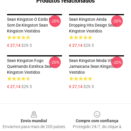
Produtos relacionados
Sean Kingston O Estilo De
Sean Kingston Ainda
-20%
-20%
Som De Kingston Sean
Dropping Hits Design Sean
Kingston Vestidos
Kingston Vestidos
€ 27,14
$29.5
€ 27,14
$29.5
Sean Kingston Fogo
Sean Kingston Moda Vibes
-20%
-20%
Queimando Estética Sean
Jamaicana Sean Kingston
Kingston Vestidos
Vestidos
€ 27,14
$29.5
€ 27,14
$29.5
Footer
Envio mundial
Compre com confiança
Enviamos para mais de 200 países
Protegido 24/7, do clique à