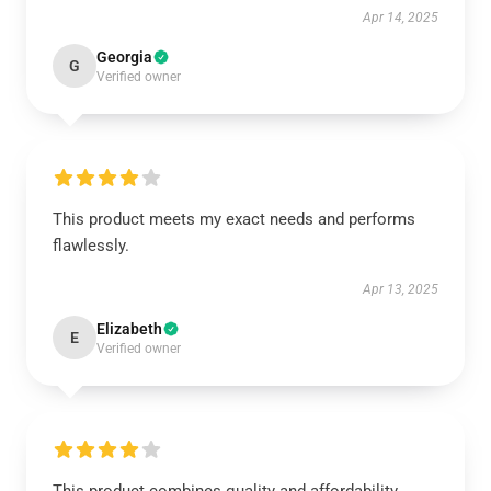
Apr 14, 2025
Georgia
G
Verified owner
This product meets my exact needs and performs
flawlessly.
Apr 13, 2025
Elizabeth
E
Verified owner