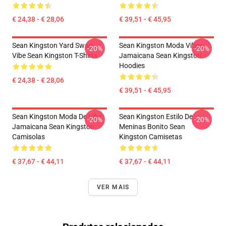
€ 24,38 - € 28,06
€ 39,51 - € 45,95
Sean Kingston Yard Swag
Sean Kingston Moda Vibes
-20%
-20%
Vibe Sean Kingston T-Shirts
Jamaicana Sean Kingston
Hoodies
€ 24,38 - € 28,06
€ 39,51 - € 45,95
Sean Kingston Moda De Vibe
Sean Kingston Estilo De
-20%
-20%
Jamaicana Sean Kingston
Meninas Bonito Sean
Camisolas
Kingston Camisetas
€ 37,67 - € 44,11
€ 37,67 - € 44,11
VER MAIS