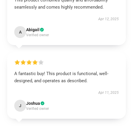
This product combines quality and affordability
seamlessly and comes highly recommended.
Apr 12, 2025
Abigail
A
Verified owner
A fantastic buy! This product is functional, well-
designed, and operates as described.
Apr 11, 2025
Joshua
J
Verified owner