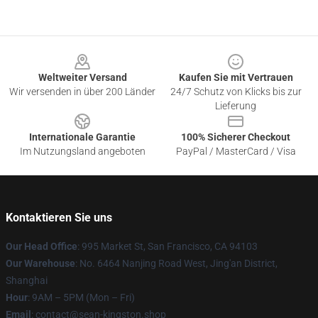
Footer
Weltweiter Versand
Kaufen Sie mit Vertrauen
Wir versenden in über 200 Länder
24/7 Schutz von Klicks bis zur
Lieferung
Internationale Garantie
100% Sicherer Checkout
Im Nutzungsland angeboten
PayPal / MasterCard / Visa
Kontaktieren Sie uns
Our Head Office
: 995 Market St, San Francisco, CA 94103
Our Warehouse
: No. 6464 Nanjing Road West, Jing'an District,
Shanghai
Hour
: 9AM – 5PM (Mon – Fri)
Email
: contact@sean-kingston.shop