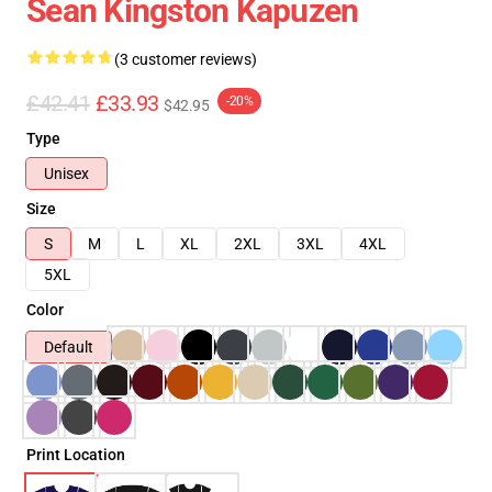
Sean Kingston Kapuzen
(3 customer reviews)
£42.41
£33.93
-20%
$42.95
Type
Unisex
Size
S
M
L
XL
2XL
3XL
4XL
5XL
Color
Default
Print Location