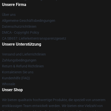
Unsere Firma
Über uns
Allgemeine Geschäftsbedingungen
Datenschutzrichtlinien
DMCA - Copyright Policy
CA SB657: Lieferkettentransparenzgesetz
Unsere Unterstützung
Versand und Lieferrichtlinien
Zahlungsbedingungen
Return & Refund Richtlinien
Kontaktieren Sie uns
Kundenhilfe (FAQ)
Whosale
Unser Shop
Wir bieten qualitativ hochwertige Produkte, die speziell von unserem
erstklassigen Team entwickelt werden. Wir bieten eine Vielzahl von