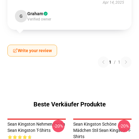
Apr 14, 2025
Graham
G
Verified owner
Write your review
1
/
1
Beste Verkäufer Produkte
Sean Kingston Nehmen Sie An
Sean Kingston Schöne
-20%
-20%
Sean Kingston T-Shirts
Mädchen Stil Sean Kingston T-
Shirts