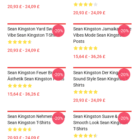
20,93 £ - 24,09 £
20,93 £ - 24,09 £
Sean Kingston Yard Swag
Sean Kingston Jamaikanische
-20%
-20%
Vibe Sean Kingston T-Shirts
Vibes Mode Sean Kingston
Posts
20,93 £ - 24,09 £
15,64 £ - 36,26 £
Sean Kingston Feuer Brennen
Sean Kingston Der Kingston
-20%
-20%
Ästhetik Sean Kingston Posts
Sound Style Sean Kingston T-
Shirts
15,64 £ - 36,26 £
20,93 £ - 24,09 £
Sean Kingston Nehmen Sie An
Sean Kingston Suave &
-20%
-20%
Sean Kingston T-Shirts
Smooth Look Sean Kingston
T-Shirts
20,93 £ - 24,09 £