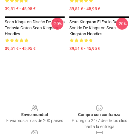
39,51 € - 45,95 €
39,51 € - 45,95 €
Sean Kingston Diseño De Golpes
Sean Kingston El Estilo De
-20%
-20%
Todavía Goteo Sean Kingston
Sonido De Kingston Sean
Hoodies
Kingston Hoodies
39,51 € - 45,95 €
39,51 € - 45,95 €
Footer
Envío mundial
Compra con confianza
Enviamos a más de 200 países
Protegido 24/7 desde los clics
hasta la entrega