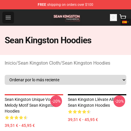
FREE
shipping on orders over $100
Sean Kingston Shop - Official Sean Kingston Merchandis
Open menu
Sean Kingston Hoodies
Inicio
/
Sean Kingston Cloth
/
Sean Kingston Hoodies
Sean Kingston Unique Vocal
Sean Kingston Llévate Allí Tee
-20%
-20%
Melody Motif Sean Kingston
Sean Kingston Hoodies
Hoodies
39,51 € - 45,95 €
39,51 € - 45,95 €