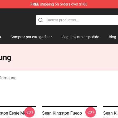
FREE
shipping on orders over $100
ise Store
a
Comprar por categoría
Seguimiento de pedido
Blog
ung
 Samsung
-20%
-20%
ston Eenie Meenie
Sean Kingston Fuego
Sean Ki