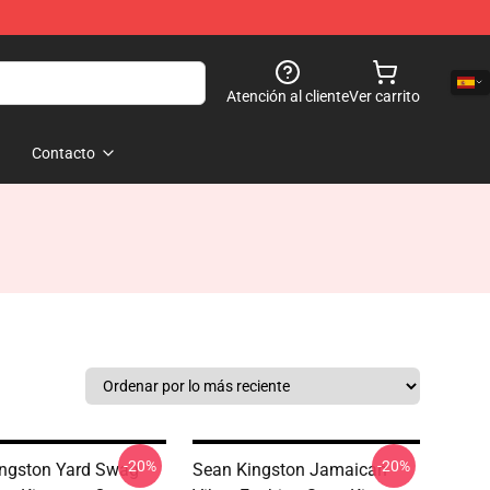
Atención al cliente
Ver carrito
Contacto
-20%
-20%
ngston Yard Swag
Sean Kingston Jamaican