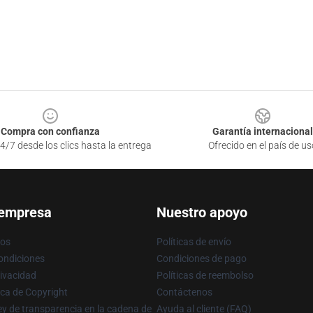
Compra con confianza
Garantía internacional
4/7 desde los clics hasta la entrega
Ofrecido en el país de us
 empresa
Nuestro apoyo
ros
Políticas de envío
ondiciones
Condiciones de pago
rivacidad
Políticas de reembolso
ica de Copyright
Contáctenos
y de transparencia en la cadena de
Ayuda al cliente (FAQ)