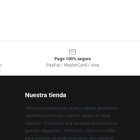
Pago 100% seguro
o
PayPal / MasterCard / Visa
Nuestra tienda
Ofrecemos productos de alta calidad diseñados
específicamente por nuestro equipo de clase
mundial. Ofrecemos una variedad de productos
que son elegantes y hermosos. Esto no es sólo
para mostrar su estilo individual, sino también