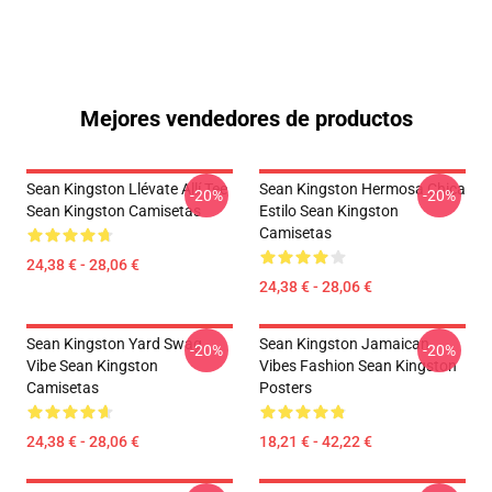
Mejores vendedores de productos
Sean Kingston Llévate Allí Tee
Sean Kingston Hermosa Chica
-20%
-20%
Sean Kingston Camisetas
Estilo Sean Kingston
Camisetas
24,38 € - 28,06 €
24,38 € - 28,06 €
Sean Kingston Yard Swag
Sean Kingston Jamaican
-20%
-20%
Vibe Sean Kingston
Vibes Fashion Sean Kingston
Camisetas
Posters
24,38 € - 28,06 €
18,21 € - 42,22 €