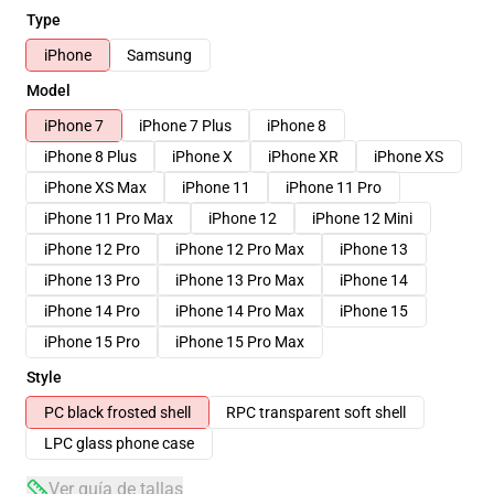
Type
iPhone
Samsung
Model
iPhone 7
iPhone 7 Plus
iPhone 8
iPhone 8 Plus
iPhone X
iPhone XR
iPhone XS
iPhone XS Max
iPhone 11
iPhone 11 Pro
iPhone 11 Pro Max
iPhone 12
iPhone 12 Mini
iPhone 12 Pro
iPhone 12 Pro Max
iPhone 13
iPhone 13 Pro
iPhone 13 Pro Max
iPhone 14
iPhone 14 Pro
iPhone 14 Pro Max
iPhone 15
iPhone 15 Pro
iPhone 15 Pro Max
Style
PC black frosted shell
RPC transparent soft shell
LPC glass phone case
Ver guía de tallas