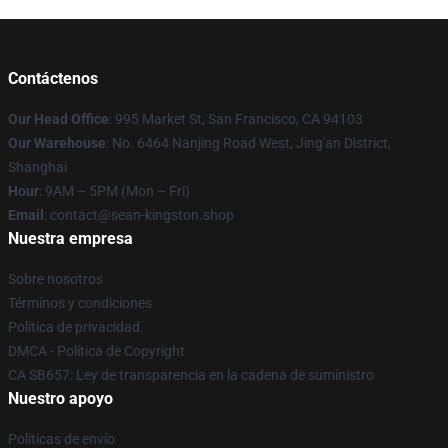
Contáctenos
Our Head Office
: 995 Market St, San Francisco, CA 94103
Our Warehouse
: No. 6464 Nanjing Road West, Jing'an District,
Shanghai
Hour
: 9AM – 5PM (Mon – Fri)
Email
: contact@sean-kingston.shop
Nuestra empresa
Sobre nosotros
Términos y condiciones
Política de privacidad
DMCA - Política de Copyright
CA SB657: Ley de transparencia en la cadena de suministro
Nuestro apoyo
Políticas de envío