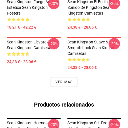
Sean Kingston Fuego Ardiente
Sean Kingston El Estilo De
-20%
-20%
Estética Sean Kingston
Sonido De Kingston Sean
Posters
Kingston Camisetas
18,21 € - 42,22 €
24,38 € - 28,06 €
Sean Kingston Llévate Allí Tee
Sean Kingston Suave &
-20%
-20%
Sean Kingston Camisetas
Smooth Look Sean Kingston
Camisetas
24,38 € - 28,06 €
24,38 € - 28,06 €
VER MÁS
Productos relacionados
Sean Kingston Hermosa Chica
Sean Kingston Still Dropping
-20%
-20%