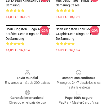
Estilo Sean Kingston Casos De
Hits Design Sean Kingston
Samsung
Samsung Cases
14,81 € - 16,10 €
14,81 € - 16,10 €
Sean Kingston Fuego Ardiente
Sean Kingston Eenie Meenie
-20%
-20%
Estética Sean Kingston Casos
Graphic Sean Kingston Casos
De Samsung
De Samsung
14,81 € - 16,10 €
14,81 € - 16,10 €
Footer
Envío mundial
Compra con confianza
Enviamos a más de 200 países
Protegido 24/7 desde los clics
hasta la entrega
Garantía internacional
Pago 100% seguro
Ofrecido en el país de uso
PayPal / MasterCard / Visa