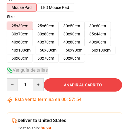
Mouse Pad
LED Mouse Pad
Size
25x30cm
25x60cm
30x50cm
30x60cm
30x70cm
30x80cm
30x90cm
35x44cm
40x60cm
40x70cm
40x80cm
40x90cm
40x100cm
50x80cm
50x90cm
50x100cm
60x60cm
60x70cm
60x90cm
Ver guía de tallas
Quantity
AÑADIR AL CARRITO
Esta venta termina en
00
:
57
:
54
Deliver to United States
Cost to ship:
$6.99