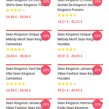
Sean Kingston LA 2603 T-
Sean Kingston El Estilo De
-20%
-20%
Shirts Sean Kingston T-Shirts
Sonido De Kingston Sean
Kingston Posters
24,38 € - 28,06 €
18,21 € - 42,22 €
Sean Kingston Unique Vocal
Sean Kingston Unique Vocal
-20%
-20%
Melody Motif Sean Kingston
Melody Motif Sean Kingston
Camisetas
Hoodies
24,38 € - 28,06 €
39,51 € - 45,95 €
Sean Kingston Yard Swag
Sean Kingston Jamaican
-20%
-20%
Vibe Sean Kingston
Vibes Fashion Sean Kingston
Camisetas
Hoodies
24,38 € - 28,06 €
39,51 € - 45,95 €
Sean Kingston Jamaican
Sean Kingston Hermosa Chica
-20%
-20%
Vibes Fashion Sean Kingston
Estilo Sean Kingston