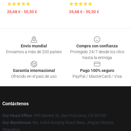
26,68 € - 50,50 €
26,68 € - 50,50 €
Footer
Envío mundial
Compra con confianza
Enviamos a más de 200 países
Protegido 24/7 desde los clics
hasta la entrega
Garantía internacional
Pago 100% seguro
Ofrecido en el país de uso
PayPal / MasterCard / Visa
Contáctenos
Our Head Office
: 995 Market St, San Francisco, CA 94103
Our Warehouse
: No. 6464 Nanjing Road West, Jing'an District,
Shanghai