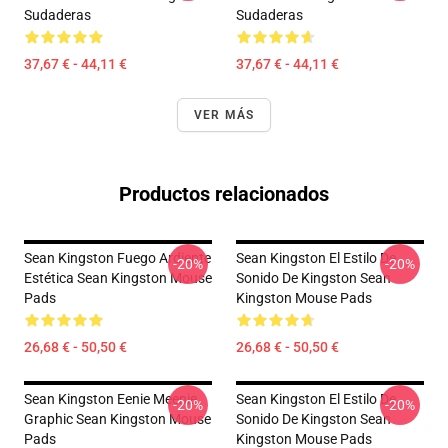
Sudaderas
Sudaderas
37,67 € - 44,11 €
37,67 € - 44,11 €
VER MÁS
Productos relacionados
Sean Kingston Fuego Ardiente
Sean Kingston El Estilo De
-20%
-20%
Estética Sean Kingston Mouse
Sonido De Kingston Sean
Pads
Kingston Mouse Pads
26,68 € - 50,50 €
26,68 € - 50,50 €
Sean Kingston Eenie Meenie
Sean Kingston El Estilo De
-20%
-20%
Graphic Sean Kingston Mouse
Sonido De Kingston Sean
Pads
Kingston Mouse Pads