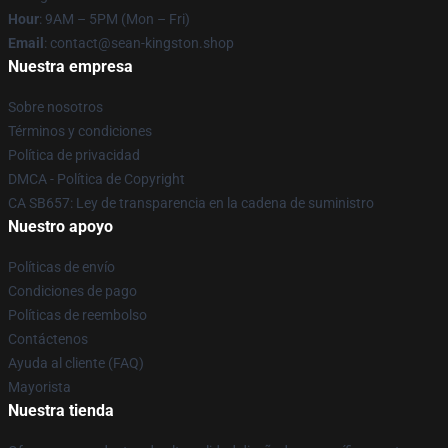
Hour
: 9AM – 5PM (Mon – Fri)
Email
: contact@sean-kingston.shop
Nuestra empresa
Sobre nosotros
Términos y condiciones
Política de privacidad
DMCA - Política de Copyright
CA SB657: Ley de transparencia en la cadena de suministro
Nuestro apoyo
Políticas de envío
Condiciones de pago
Políticas de reembolso
Contáctenos
Ayuda al cliente (FAQ)
Mayorista
Nuestra tienda