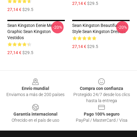
27,14 €
$29.5
27,14 €
$29.5
Sean Kingston Eenie Meenie
Sean Kingston Beautiful Girls
-20%
-20%
Graphic Sean Kingston
Style Sean Kingston Dresses
Vestidos
27,14 €
$29.5
27,14 €
$29.5
Footer
Envío mundial
Compra con confianza
Enviamos a más de 200 países
Protegido 24/7 desde los clics
hasta la entrega
Garantía internacional
Pago 100% seguro
Ofrecido en el país de uso
PayPal / MasterCard / Visa