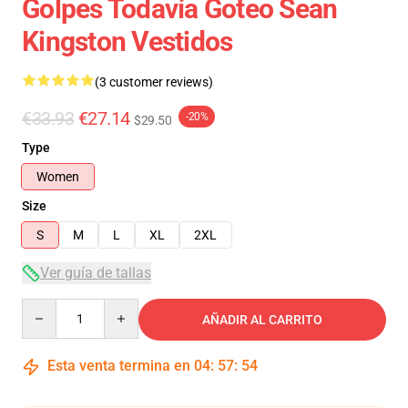
Golpes Todavía Goteo Sean
Kingston Vestidos
(3 customer reviews)
€33.93
€27.14
-20%
$29.50
Type
Women
Size
S
M
L
XL
2XL
Ver guía de tallas
Quantity
AÑADIR AL CARRITO
Esta venta termina en
04
:
57
:
54