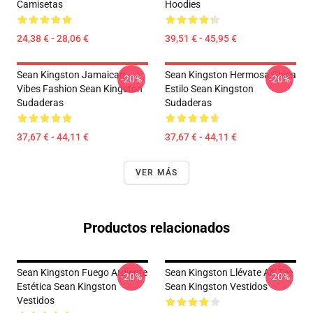
Camisetas
Hoodies
24,38 € - 28,06 €
39,51 € - 45,95 €
Sean Kingston Jamaican
Sean Kingston Hermosa Chica
-20%
-20%
Vibes Fashion Sean Kingston
Estilo Sean Kingston
Sudaderas
Sudaderas
37,67 € - 44,11 €
37,67 € - 44,11 €
VER MÁS
Productos relacionados
Sean Kingston Fuego Ardiente
Sean Kingston Llévate Allí Tee
-20%
-20%
Estética Sean Kingston
Sean Kingston Vestidos
Vestidos