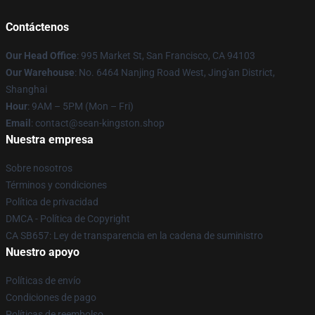
Contáctenos
Our Head Office
: 995 Market St, San Francisco, CA 94103
Our Warehouse
: No. 6464 Nanjing Road West, Jing'an District,
Shanghai
Hour
: 9AM – 5PM (Mon – Fri)
Email
: contact@sean-kingston.shop
Nuestra empresa
Sobre nosotros
Términos y condiciones
Política de privacidad
DMCA - Política de Copyright
CA SB657: Ley de transparencia en la cadena de suministro
Nuestro apoyo
Políticas de envío
Condiciones de pago
Políticas de reembolso