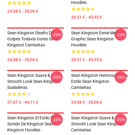
Hoodies
24,38 € - 28,06 €
39,51 € - 45,95 €
Sean Kingston Diseño De
Sean Kingston Eenie Meenie
-20%
-20%
Golpes Todavía Goteo Sean
Graphic Sean Kingston
Kingston Camisetas
Hoodies
24,38 € - 28,06 €
39,51 € - 45,95 €
Sean Kingston Suave &
Sean Kingston Hermosa Chica
-20%
-20%
Smooth Look Sean Kingston
Estilo Sean Kingston
Sudaderas
Camisetas
37,67 € - 44,11 €
24,38 € - 28,06 €
Sean Kingston El Estilo De
Sean Kingston Suave &
-20%
-20%
Sonido De Kingston Sean
Smooth Look Sean Kingston
Kingston Hoodies
Camisetas