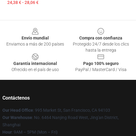
24,38 € - 28,06 €
Footer
Envío mundial
Compra con confianza
Enviamos a más de 200 países
Protegido 24/7 desde los clics
hasta la entrega
Garantía internacional
Pago 100% seguro
Ofrecido en el país de uso
PayPal / MasterCard / Visa
Contáctenos
Our Head Office
: 995 Market St, San Francisco, CA 94103
Our Warehouse
: No. 6464 Nanjing Road West, Jing'an District,
Shanghai
Hour
: 9AM – 5PM (Mon – Fri)