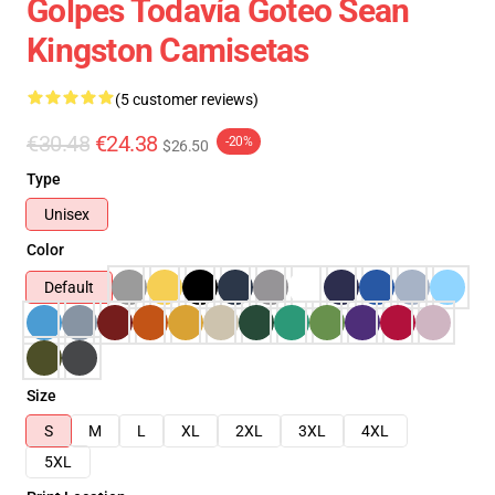
Golpes Todavía Goteo Sean
Kingston Camisetas
(5 customer reviews)
€30.48
€24.38
-20%
$26.50
Type
Unisex
Color
Default
Size
S
M
L
XL
2XL
3XL
4XL
5XL