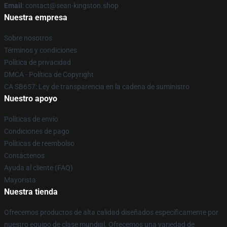
Email
: contact@sean-kingston.shop
Nuestra empresa
Sobre nosotros
Términos y condiciones
Política de privacidad
DMCA - Política de Copyright
CA SB657: Ley de transparencia en la cadena de suministro
Nuestro apoyo
Políticas de envío
Condiciones de pago
Políticas de reembolso
Contáctenos
Ayuda al cliente (FAQ)
Mayorista
Nuestra tienda
Ofrecemos productos de alta calidad diseñados específicamente por
nuestro equipo de clase mundial. Ofrecemos una variedad de