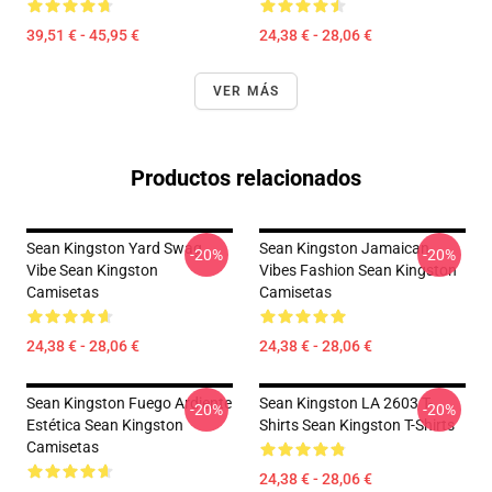
39,51 € - 45,95 €
24,38 € - 28,06 €
VER MÁS
Productos relacionados
Sean Kingston Yard Swag
Sean Kingston Jamaican
-20%
-20%
Vibe Sean Kingston
Vibes Fashion Sean Kingston
Camisetas
Camisetas
24,38 € - 28,06 €
24,38 € - 28,06 €
Sean Kingston Fuego Ardiente
Sean Kingston LA 2603 T-
-20%
-20%
Estética Sean Kingston
Shirts Sean Kingston T-Shirts
Camisetas
24,38 € - 28,06 €