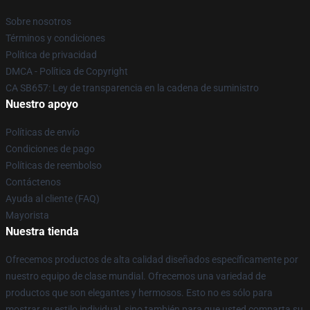
Sobre nosotros
Términos y condiciones
Política de privacidad
DMCA - Política de Copyright
CA SB657: Ley de transparencia en la cadena de suministro
Nuestro apoyo
Políticas de envío
Condiciones de pago
Políticas de reembolso
Contáctenos
Ayuda al cliente (FAQ)
Mayorista
Nuestra tienda
Ofrecemos productos de alta calidad diseñados específicamente por
nuestro equipo de clase mundial. Ofrecemos una variedad de
productos que son elegantes y hermosos. Esto no es sólo para
mostrar su estilo individual, sino también para que usted comparta su