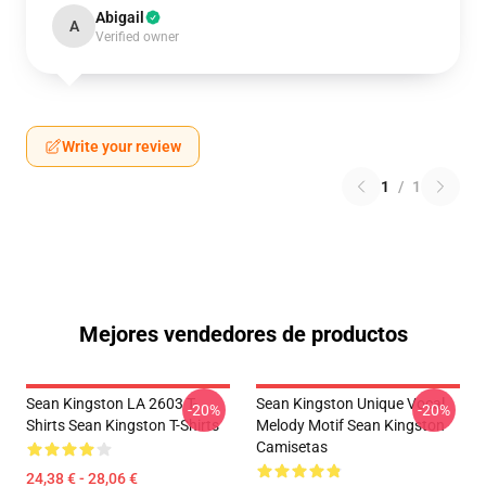
Abigail
A
Verified owner
Write your review
1
/
1
Mejores vendedores de productos
Sean Kingston LA 2603 T-
Sean Kingston Unique Vocal
-20%
-20%
Shirts Sean Kingston T-Shirts
Melody Motif Sean Kingston
Camisetas
24,38 € - 28,06 €