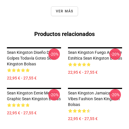
VER MÁS
Productos relacionados
Sean Kingston Diseño De
Sean Kingston Fuego Ardiente
-20%
-20%
Golpes Todavía Goteo Sean
Estética Sean Kingston Bolsas
Kingston Bolsas
22,95 € - 27,55 €
22,95 € - 27,55 €
Sean Kingston Eenie Meenie
Sean Kingston Jamaican
-20%
-20%
Graphic Sean Kingston Bolsas
Vibes Fashion Sean Kingston
Bolsas
22,95 € - 27,55 €
22,95 € - 27,55 €