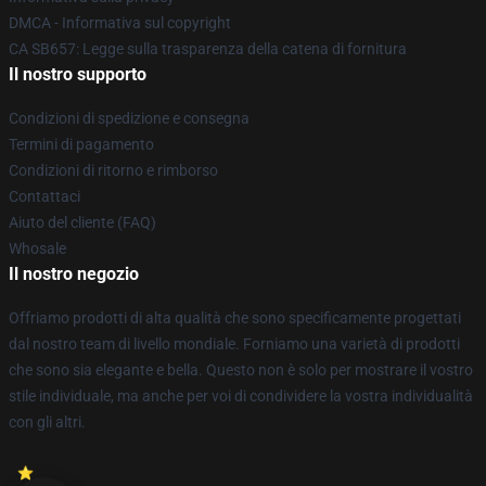
DMCA - Informativa sul copyright
CA SB657: Legge sulla trasparenza della catena di fornitura
Il nostro supporto
Condizioni di spedizione e consegna
Termini di pagamento
Condizioni di ritorno e rimborso
Contattaci
Aiuto del cliente (FAQ)
Whosale
Il nostro negozio
Offriamo prodotti di alta qualità che sono specificamente progettati
dal nostro team di livello mondiale. Forniamo una varietà di prodotti
che sono sia elegante e bella. Questo non è solo per mostrare il vostro
stile individuale, ma anche per voi di condividere la vostra individualità
con gli altri.