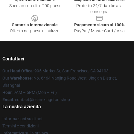
Spediamo in oltre 200 paesi
Protetto 24/7 dai clic alla
consegna
Garanzia internazionale
Pagamento sicuro al 100%
Offerto nel paese di utilizzo
PayPal / MasterCard / Visa
Contattaci
Our Head Office
: 995 Market St, San Francisco, CA 94103
Our Warehouse
: No. 6464 Nanjing Road West, Jing'an District,
Shanghai
Hour
: 9AM – 5PM (Mon – Fri)
Email
: contact@sean-kingston.shop
La nostra azienda
Informazioni su di noi
Termini e condizioni
Informativa sulla privacy