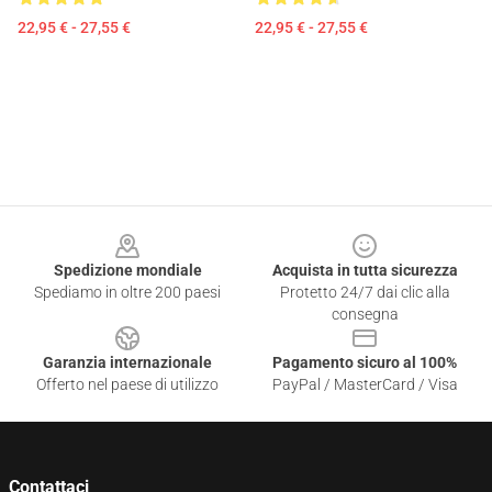
22,95 € - 27,55 €
22,95 € - 27,55 €
Footer
Spedizione mondiale
Acquista in tutta sicurezza
Spediamo in oltre 200 paesi
Protetto 24/7 dai clic alla
consegna
Garanzia internazionale
Pagamento sicuro al 100%
Offerto nel paese di utilizzo
PayPal / MasterCard / Visa
Contattaci