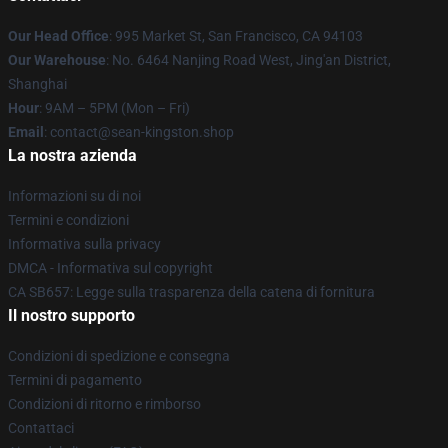
Our Head Office
: 995 Market St, San Francisco, CA 94103
Our Warehouse
: No. 6464 Nanjing Road West, Jing'an District,
Shanghai
Hour
: 9AM – 5PM (Mon – Fri)
Email
: contact@sean-kingston.shop
La nostra azienda
Informazioni su di noi
Termini e condizioni
Informativa sulla privacy
DMCA - Informativa sul copyright
CA SB657: Legge sulla trasparenza della catena di fornitura
Il nostro supporto
Condizioni di spedizione e consegna
Termini di pagamento
Condizioni di ritorno e rimborso
Contattaci