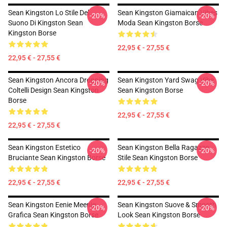
Sean Kingston Lo Stile Del
Sean Kingston Giamaican Vibes
-20%
-20%
Suono Di Kingston Sean
Moda Sean Kingston Borse
Kingston Borse
22,95 € - 27,55 €
22,95 € - 27,55 €
Sean Kingston Ancora Dropping
Sean Kingston Yard Swag Vibe
-20%
-20%
Coltelli Design Sean Kingston
Sean Kingston Borse
Borse
22,95 € - 27,55 €
22,95 € - 27,55 €
Sean Kingston Estetico
Sean Kingston Bella Ragazze
-20%
-20%
Bruciante Sean Kingston Borse
Stile Sean Kingston Borse
22,95 € - 27,55 €
22,95 € - 27,55 €
Sean Kingston Eenie Meenie
Sean Kingston Suove & Smooth
-20%
-20%
Grafica Sean Kingston Borse
Look Sean Kingston Borse