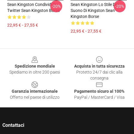
Sean Kingston Condividi Su
Sean Kingston Lo Stile Del
-20%
-20%
Twitter Sean Kingston Borse
Suono Di Kingston Sean
Kingston Borse
22,95 € - 27,55 €
22,95 € - 27,55 €
Footer
Spedizione mondiale
Acquista in tutta sicurezza
Spediamo in oltre 200 paesi
Protetto 24/7 dai clic alla
consegna
Garanzia internazionale
Pagamento sicuro al 100%
Offerto nel paese di utilizzo
PayPal / MasterCard / Visa
Contattaci