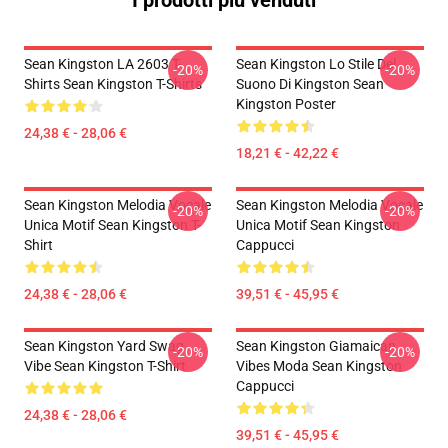
I prodotti più venduti
Sean Kingston LA 2603 T-
Sean Kingston Lo Stile Del
-20%
-20%
Shirts Sean Kingston T-Shirts
Suono Di Kingston Sean
Kingston Poster
24,38 € - 28,06 €
18,21 € - 42,22 €
Sean Kingston Melodia Vocale
Sean Kingston Melodia Vocale
-20%
-20%
Unica Motif Sean Kingston T-
Unica Motif Sean Kingston
Shirt
Cappucci
24,38 € - 28,06 €
39,51 € - 45,95 €
Sean Kingston Yard Swag
Sean Kingston Giamaican
-20%
-20%
Vibe Sean Kingston T-Shirt
Vibes Moda Sean Kingston
Cappucci
24,38 € - 28,06 €
39,51 € - 45,95 €