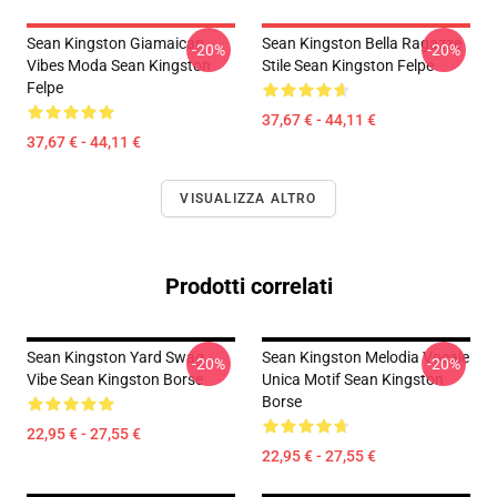
Sean Kingston Giamaican
Sean Kingston Bella Ragazze
-20%
-20%
Vibes Moda Sean Kingston
Stile Sean Kingston Felpe
Felpe
37,67 € - 44,11 €
37,67 € - 44,11 €
VISUALIZZA ALTRO
Prodotti correlati
Sean Kingston Yard Swag
Sean Kingston Melodia Vocale
-20%
-20%
Vibe Sean Kingston Borse
Unica Motif Sean Kingston
Borse
22,95 € - 27,55 €
22,95 € - 27,55 €