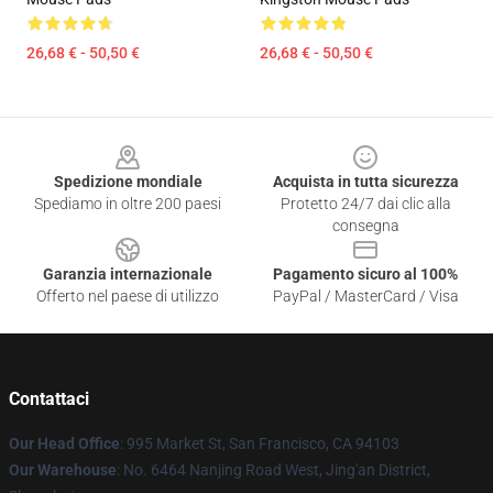
26,68 € - 50,50 €
26,68 € - 50,50 €
Footer
Spedizione mondiale
Acquista in tutta sicurezza
Spediamo in oltre 200 paesi
Protetto 24/7 dai clic alla
consegna
Garanzia internazionale
Pagamento sicuro al 100%
Offerto nel paese di utilizzo
PayPal / MasterCard / Visa
Contattaci
Our Head Office
: 995 Market St, San Francisco, CA 94103
Our Warehouse
: No. 6464 Nanjing Road West, Jing'an District,