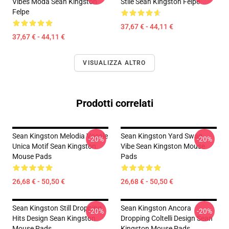
Vibes Moda Sean Kingston
Stile Sean Kingston Felpe
Felpe
37,67 € - 44,11 €
37,67 € - 44,11 €
VISUALIZZA ALTRO
Prodotti correlati
Sean Kingston Melodia Vocale
Sean Kingston Yard Swag
-20%
-20%
Unica Motif Sean Kingston
Vibe Sean Kingston Mouse
Mouse Pads
Pads
26,68 € - 50,50 €
26,68 € - 50,50 €
Sean Kingston Still Dropping
Sean Kingston Ancora
-20%
-20%
Hits Design Sean Kingston
Dropping Coltelli Design Sean
Mouse Pads
Kingston Mouse Pads