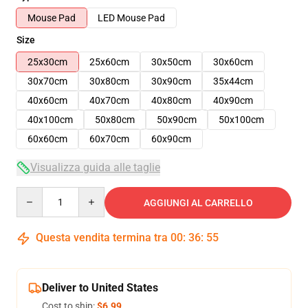
Mouse Pad
LED Mouse Pad
Size
25x30cm
25x60cm
30x50cm
30x60cm
30x70cm
30x80cm
30x90cm
35x44cm
40x60cm
40x70cm
40x80cm
40x90cm
40x100cm
50x80cm
50x90cm
50x100cm
60x60cm
60x70cm
60x90cm
Visualizza guida alle taglie
Quantity
AGGIUNGI AL CARRELLO
Questa vendita termina tra
00
:
36
:
54
Deliver to United States
Cost to ship:
$6.99