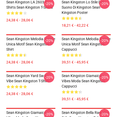
Sean Kingston LA 2603 T-
Sean Kingston Lo Stile Del
-20%
-20%
Shirts Sean Kingston T-Shirts
Suono Di Kingston Sean
Kingston Poster
24,38 € - 28,06 €
18,21 € - 42,22 €
Sean Kingston Melodia Vocale
Sean Kingston Melodia Vocale
-20%
-20%
Unica Motif Sean Kingston T-
Unica Motif Sean Kingston
Shirt
Cappucci
24,38 € - 28,06 €
39,51 € - 45,95 €
Sean Kingston Yard Swag
Sean Kingston Giamaican
-20%
-20%
Vibe Sean Kingston T-Shirt
Vibes Moda Sean Kingston
Cappucci
24,38 € - 28,06 €
39,51 € - 45,95 €
Sean Kingston Giamaican
Sean Kingston Bella Ragazze
-20%
-20%