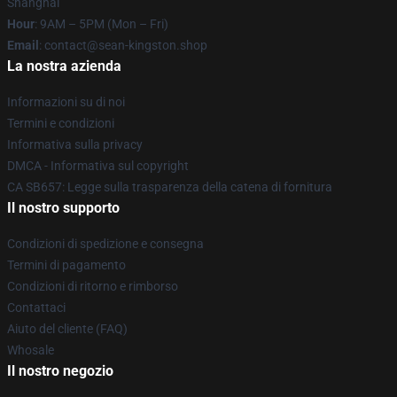
Shanghai
Hour
: 9AM – 5PM (Mon – Fri)
Email
: contact@sean-kingston.shop
La nostra azienda
Informazioni su di noi
Termini e condizioni
Informativa sulla privacy
DMCA - Informativa sul copyright
CA SB657: Legge sulla trasparenza della catena di fornitura
Il nostro supporto
Condizioni di spedizione e consegna
Termini di pagamento
Condizioni di ritorno e rimborso
Contattaci
Aiuto del cliente (FAQ)
Whosale
Il nostro negozio