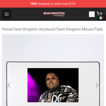
FREE
shipping on orders over $100
Sean Kingston Shop - Official Sean Kingston Merchandis
Open menu
Home
/
Sean Kingston Accessori
/
Sean Kingston Mouse Pads