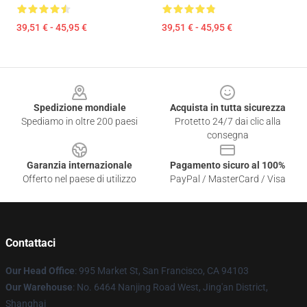
39,51 € - 45,95 €
39,51 € - 45,95 €
Footer
Spedizione mondiale
Acquista in tutta sicurezza
Spediamo in oltre 200 paesi
Protetto 24/7 dai clic alla
consegna
Garanzia internazionale
Pagamento sicuro al 100%
Offerto nel paese di utilizzo
PayPal / MasterCard / Visa
Contattaci
Our Head Office
: 995 Market St, San Francisco, CA 94103
Our Warehouse
: No. 6464 Nanjing Road West, Jing'an District,
Shanghai