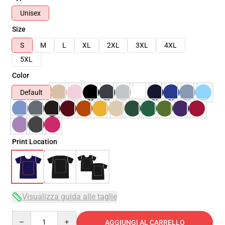
Unisex
Size
S
M
L
XL
2XL
3XL
4XL
5XL
Color
Default
Print Location
Visualizza guida alle taglie
Quantity
AGGIUNGI AL CARRELLO