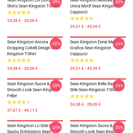
Sean Kingston LA 2603 T-
Sean Kingston Melodia Vocale
-20%
-20%
Shirts Sean Kingston T-Shirts
Unica Motif Sean Kingston
Cappucci
24,38 € - 28,06 €
39,51 € - 45,95 €
Sean Kingston Ancora
Sean Kingston Eenie Meenie
-20%
-20%
Dropping Coltelli Design Sean
Grafica Sean Kingston
Kingston T-Shirt
Cappucci
24,38 € - 28,06 €
39,51 € - 45,95 €
Sean Kingston Suove &
Sean Kingston Bella Ragazze
-20%
-20%
Smooth Look Sean Kingston
Stile Sean Kingston T-Shirt
Felpe
24,38 € - 28,06 €
37,67 € - 44,11 €
Sean Kingston Lo Stile Del
Sean Kingston Suove &
-20%
-20%
Suono Di Kingston Sean
Smooth Look Sean Kingston