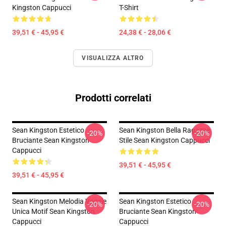
Kingston Cappucci
T-Shirt
39,51 € - 45,95 €
24,38 € - 28,06 €
VISUALIZZA ALTRO
Prodotti correlati
Sean Kingston Estetico
Sean Kingston Bella Ragazze
-20%
-20%
Bruciante Sean Kingston
Stile Sean Kingston Cappucci
Cappucci
39,51 € - 45,95 €
39,51 € - 45,95 €
Sean Kingston Melodia Vocale
Sean Kingston Estetico
-20%
-20%
Unica Motif Sean Kingston
Bruciante Sean Kingston
Cappucci
Cappucci