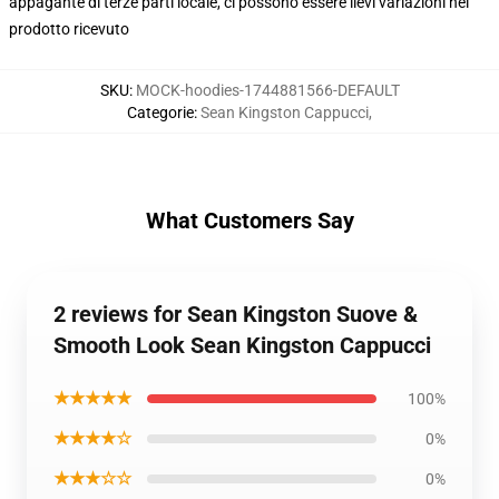
appagante di terze parti locale, ci possono essere lievi variazioni nel
prodotto ricevuto
SKU
:
MOCK-hoodies-1744881566-DEFAULT
Categorie
:
Sean Kingston Cappucci
,
What Customers Say
2 reviews for Sean Kingston Suove &
Smooth Look Sean Kingston Cappucci
★★★★★
100%
★★★★☆
0%
★★★☆☆
0%