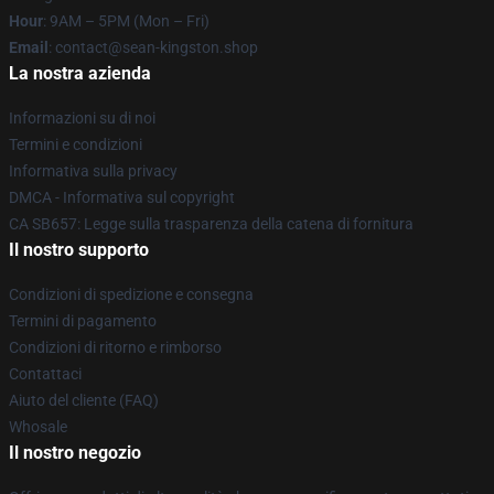
Hour
: 9AM – 5PM (Mon – Fri)
Email
: contact@sean-kingston.shop
La nostra azienda
Informazioni su di noi
Termini e condizioni
Informativa sulla privacy
DMCA - Informativa sul copyright
CA SB657: Legge sulla trasparenza della catena di fornitura
Il nostro supporto
Condizioni di spedizione e consegna
Termini di pagamento
Condizioni di ritorno e rimborso
Contattaci
Aiuto del cliente (FAQ)
Whosale
Il nostro negozio