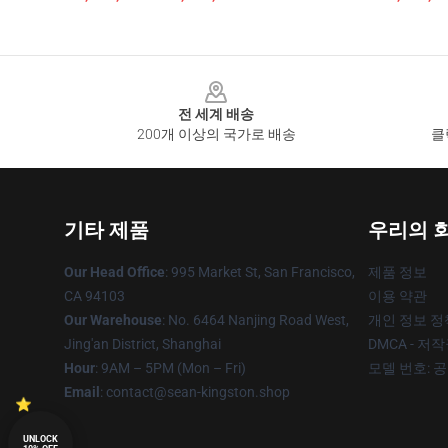
Footer
전 세계 배송
200개 이상의 국가로 배송
클
기타 제품
우리의 
Our Head Office
: 995 Market St, San Francisco,
제품 정보
CA 94103
이용 약관
Our Warehouse
: No. 6464 Nanjing Road West,
개인 정보 정
Jing'an District, Shanghai
DMCA - 저
Hour
: 9AM – 5PM (Mon – Fri)
모델 번호: 
Email
: contact@sean-kingston.shop
UNLOCK