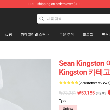
FREE
shipping on orders over $100
ise Store
쇼핑
카테고리별 쇼핑
주문 추적
블로그
연락
Sean Kingst
Kingston 카테
(2 customer reviews
₩73,981
₩59,185
$42.95
Type
Unisex