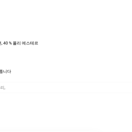
면, 40 % 폴리 에스테르
모릅니다
고리
,