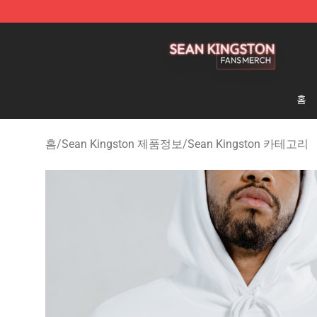
Sean Kingston Shop - Official Sean Kingston Merchand
홈
홈
/
Sean Kingston 제품정보
/
Sean Kingston 카테고리