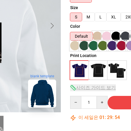
Size
S
M
L
XL
2X
Color
Default
Print Location
blank template
사이즈 가이드 보기
Quantity
이 세일은
01
:
29
:
53