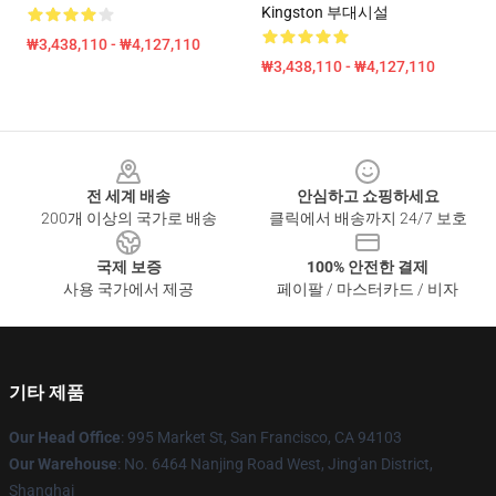
Kingston 부대시설
₩3,438,110 - ₩4,127,110
₩3,438,110 - ₩4,127,110
Footer
전 세계 배송
안심하고 쇼핑하세요
200개 이상의 국가로 배송
클릭에서 배송까지 24/7 보호
국제 보증
100% 안전한 결제
사용 국가에서 제공
페이팔 / 마스터카드 / 비자
기타 제품
Our Head Office
: 995 Market St, San Francisco, CA 94103
Our Warehouse
: No. 6464 Nanjing Road West, Jing'an District,
Shanghai