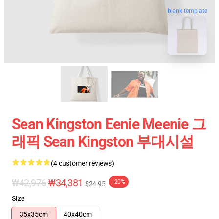
blank template
Sean Kingston Eenie Meenie 그
래픽 Sean Kingston 부대시설
(4 customer reviews)
₩42,976
₩34,381
-20%
$24.95
Size
35x35cm
40x40cm