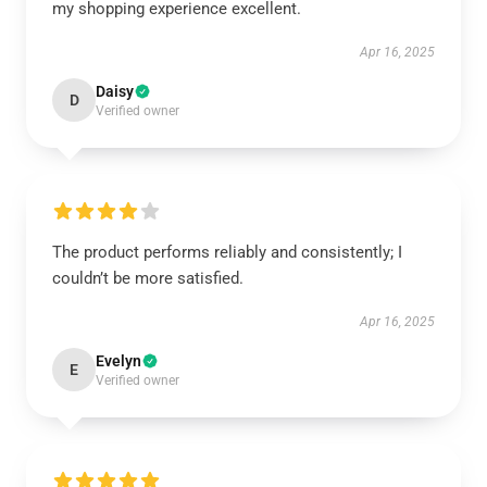
my shopping experience excellent.
Apr 16, 2025
Daisy
D
Verified owner
The product performs reliably and consistently; I
couldn’t be more satisfied.
Apr 16, 2025
Evelyn
E
Verified owner