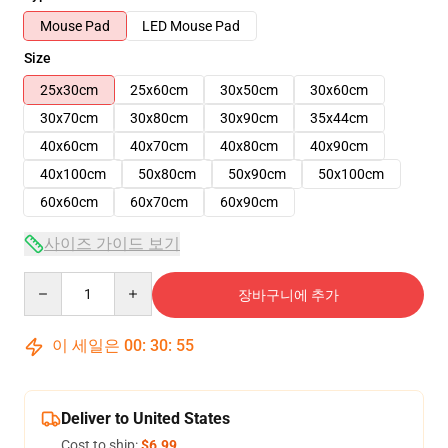
Mouse Pad
LED Mouse Pad
Size
25x30cm
25x60cm
30x50cm
30x60cm
30x70cm
30x80cm
30x90cm
35x44cm
40x60cm
40x70cm
40x80cm
40x90cm
40x100cm
50x80cm
50x90cm
50x100cm
60x60cm
60x70cm
60x90cm
사이즈 가이드 보기
Quantity
장바구니에 추가
이 세일은
00
:
30
:
54
Deliver to United States
Cost to ship:
$6.99