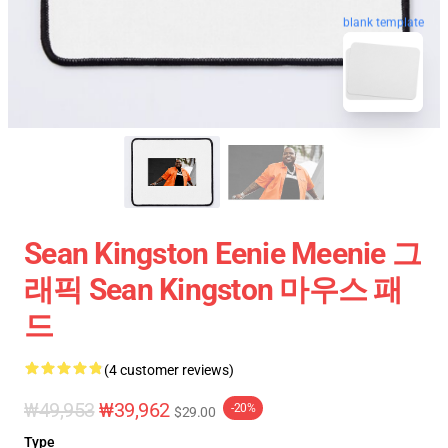
blank template
Sean Kingston Eenie Meenie 그
래픽 Sean Kingston 마우스 패
드
(4 customer reviews)
₩49,953
₩39,962
-20%
$29.00
Type