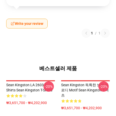
Write your review
1
/
1
베스트셀러 제품
Sean Kingston LA 2603 T-
Sean Kingston 독특한 보컬 멜
-20%
-20%
Shirts Sean Kingston T-Shirts
로디 Motif Sean Kingston T-셔
츠
₩3,651,700 - ₩4,202,900
₩3,651,700 - ₩4,202,900