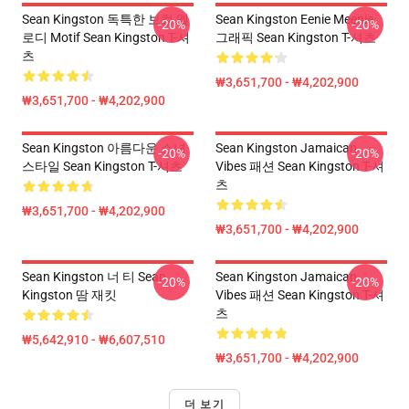
Sean Kingston 독특한 보컬 멜
Sean Kingston Eenie Meenie
-20%
-20%
로디 Motif Sean Kingston T-셔
그래픽 Sean Kingston T-셔츠
츠
₩3,651,700 - ₩4,202,900
₩3,651,700 - ₩4,202,900
Sean Kingston 아름다운 소녀
Sean Kingston Jamaican
-20%
-20%
스타일 Sean Kingston T-셔츠
Vibes 패션 Sean Kingston T-셔
츠
₩3,651,700 - ₩4,202,900
₩3,651,700 - ₩4,202,900
Sean Kingston 너 티 Sean
Sean Kingston Jamaican
-20%
-20%
Kingston 땀 재킷
Vibes 패션 Sean Kingston T-셔
츠
₩5,642,910 - ₩6,607,510
₩3,651,700 - ₩4,202,900
더 보기