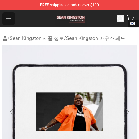
FREE
shipping on orders over $100
Sean Kingston Shop - Official Sean Kingston Merchandis
Open menu
홈
/
Sean Kingston 제품 정보
/
Sean Kingston 마우스 패드