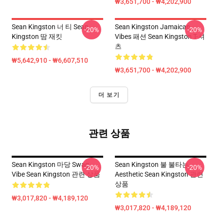
₩3,651,700 - ₩4,202,900
Sean Kingston 너 티 Sean
Sean Kingston Jamaican
-20%
-20%
Kingston 땀 재킷
Vibes 패션 Sean Kingston T-셔
츠
₩5,642,910 - ₩6,607,510
₩3,651,700 - ₩4,202,900
더 보기
관련 상품
Sean Kingston 마당 Swag
Sean Kingston 불 불타는
-20%
-20%
Vibe Sean Kingston 관련 상품
Aesthetic Sean Kingston 관련
상품
₩3,017,820 - ₩4,189,120
₩3,017,820 - ₩4,189,120