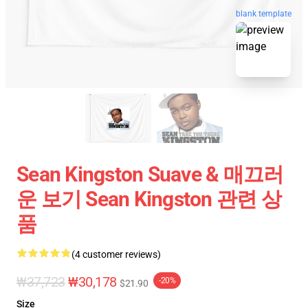
blank template
Sean Kingston Suave & 매끄러
운 보기 Sean Kingston 관련 상
품
(4 customer reviews)
₩37,723
₩30,178
-20%
$21.90
Size