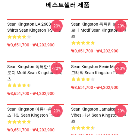
베스트셀러 제품
Sean Kingston LA 2603 T-
Sean Kingston 독특한 보컬 멜
-20%
-20%
Shirts Sean Kingston T-Shirts
로디 Motif Sean Kingston T-셔
츠
₩3,651,700 - ₩4,202,900
₩3,651,700 - ₩4,202,900
Sean Kingston 독특한 보컬 멜
Sean Kingston Eenie Meenie
-20%
-20%
로디 Motif Sean Kingston T-셔
그래픽 Sean Kingston T-셔츠
츠
₩3,651,700 - ₩4,202,900
₩3,651,700 - ₩4,202,900
Sean Kingston 아름다운 소녀
Sean Kingston Jamaican
-20%
-20%
스타일 Sean Kingston T-셔츠
Vibes 패션 Sean Kingston T-셔
츠
₩3,651,700 - ₩4,202,900