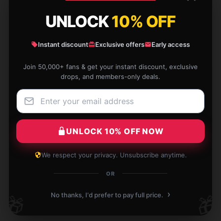
Evan
E
Verified owner
UNLOCK
10% OFF
Instant discount
Exclusive offers
Early access
Join 50,000+ fans & get your instant discount, exclusive
Varied designs, reasonable prices, will continue to
drops, and members-only deals.
support the shop.
Apr 12, 2025
Julia
J
UNLOCK 10% OFF NOW
Verified owner
We respect your privacy. Unsubscribe anytime.
OR
Write your review
›
No thanks, I'd prefer to pay full price.
🎁
🎁
1
/
1