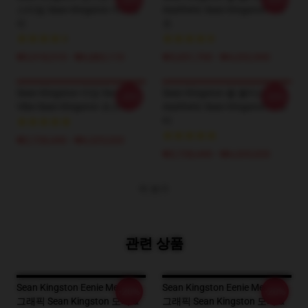
-20%
-20%
스타일 Sean Kingston 카테고
Aesthetic Sean Kingston T-셔
리
츠
₩5,918,510 - ₩6,883,110
₩3,651,700 - ₩4,202,900
Sean Kingston 마당 Swag
Sean Kingston 불 불타는
-20%
-20%
Vibe Sean Kingston 포스터
Aesthetic Sean Kingston 포스
터
₩2,728,440 - ₩6,325,020
₩2,728,440 - ₩6,325,020
더 보기
관련 상품
Sean Kingston Eenie Meenie
Sean Kingston Eenie Meenie
-20%
-20%
그래픽 Sean Kingston 모자 &
그래픽 Sean Kingston 모자 &