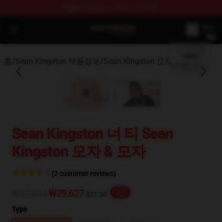
FREE
shipping on orders over $100
blank template
Sean Kingston Shop - Official Sean Kingston Merchandis
Open menu
홈
/
Sean Kingston 제품정보
/
Sean Kingston 모자 & 모자
Sean Kingston 너 티 Sean
Kingston 모자 & 모자
(2 customer reviews)
₩37,034
₩29,627
-20%
$21.50
Type