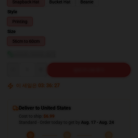
Snapback Hat
Bucket Hat
Beanie
Style
Printing
Size
56cm to 60cm
사이즈 가이드 보기
Quantity
장바구니에 추가
이 세일은
03
:
36
:
27
Deliver to United States
Cost to ship:
$6.99
Standard - Order today to get by
Aug. 17 - Aug. 24