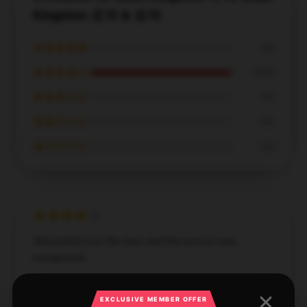
Kingston 모자 & 모자
★★★★★
0%
★★★★☆
100%
★★★☆☆
0%
★★☆☆☆
0%
★☆☆☆☆
0%
Absolutely love the item and the service was
exceptional.
Apr 13, 2025
EXCLUSIVE MEMBER OFFER