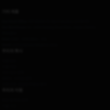
기타 제품
Our Head Office
: 995 Market St, San Francisco, CA 94103
Our Warehouse
: No. 6464 Nanjing Road West, Jing'an District,
Shanghai
Hour
: 9AM – 5PM (Mon – Fri)
Email
: contact@sean-kingston.shop
우리의 회사
제품 정보
이용 약관
개인 정보 정책
DMCA - 저작권 정책
모델 번호: 공급망 투명성 행위
우리의 지원
배송 및 배송 정책
지불 기간